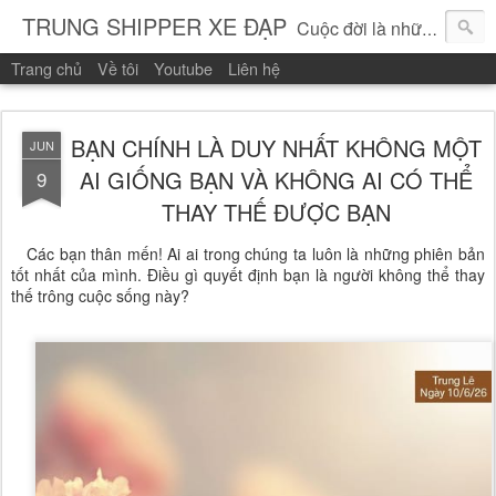
TRUNG SHIPPER XE ĐẠP
Cuộc đời là những vòng quay!
Trang chủ
Về tôi
Youtube
Liên hệ
BẠN CHÍNH LÀ DUY NHẤT KHÔNG MỘT
JUN
AI GIỐNG BẠN VÀ KHÔNG AI CÓ THỂ
9
THAY THẾ ĐƯỢC BẠN
   Các bạn thân mến! Ai ai trong chúng ta luôn là những phiên bản 
tốt nhất của mình. Điều gì quyết định bạn là người không thể thay 
thế trông cuộc sống này? 