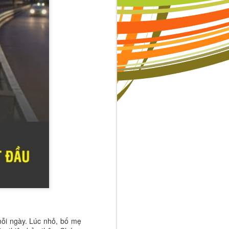
c thi có thể
ười khác là
ó nghĩa ngày
những người
ạnh dạn hơn
hể khiến trẻ
mỗi ngày. Lúc nhỏ, bố mẹ