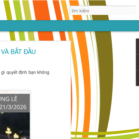
ẠN
 VÀ BẮT ĐẦU
lớn lên nhờ
 thứ, nhưng
 gì quyết định bạn không
trẻ tin vào