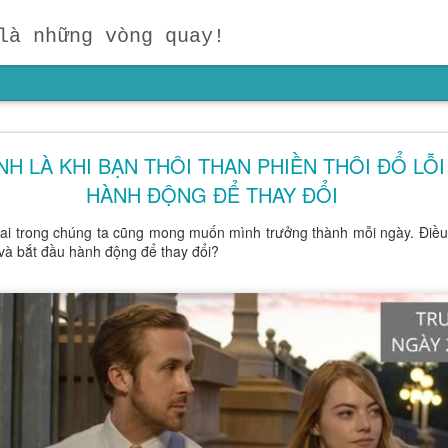
là những vòng quay!
IỎI HƠN – HÃY GIÚP TRẺ CÓ NHỮNG NGƯỜI B
TỐT HƠN!
 LÀ KHI BẠN THÔI THAN PHIỀN THÔI ĐỔ LỖI
HÀNH ĐỘNG ĐỂ THAY ĐỔI
 giáo dục sớm mà chúng ta thường bỏ quên:
một đứa trẻ không chỉ 
những con người ở bên cạnh mình.
Vàng bạc có thể mua rất nhiều
 ai trong chúng ta cũng mong muốn mình trưởng thành mỗi ngày. Điều
 chân thành, một người thầy tận tâm hay một người đồng hành giúp 
 và bắt đầu hành động để thay đổi?