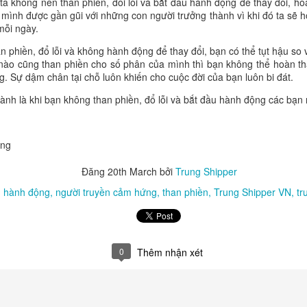
a không nên than phiền, đổi lỗi và bắt đầu hành động để thay đổi, ho
ược mấy điểm?” Hãy hỏi:
“Hôm nay con đã giúp được ai? Con học
ình được gần gũi với những con người trưởng thành vì khi đó ta sẽ họ
ến con muốn trở nên tốt hơn không?”
Những câu hỏi tưởng như đơn
mỗi ngày.
về thành công.
n phiền, đổ lỗi và không hành động để thay đổi, bạn có thể tụt hậu so
trẻ được giao tiếp, hợp tác, chơi cùng nhau và giải quyết những bất 
 nào cũng than phiền cho số phân của mình thì bạn không thể hoàn th
ng. Trẻ học cách lắng nghe, xin lỗi, tha thứ, chia sẻ và giữ lời hứa. N
. Sự dậm chân tại chỗ luôn khiến cho cuộc đời của bạn luôn bi đát.
a nói với trẻ rằng “hãy ngoan”. Chúng được hình thành qua
những m
hành là khi bạn không than phiền, đổ lỗi và bắt đầu hành động các bạn
mỗi năm một đứa trẻ có thêm một người bạn chất lượng, sau mười năm
nh bạn, tri thức, lòng tin và những cơ hội phát triển.
ứng
 đua xem đứa trẻ nào đứng đầu.
Đó là hành trình giúp trẻ trở th
 biết nâng người khác cùng tiến lên.
Đừng chỉ cho con một nền giáo d
Đăng
20th March
bởi
Trung Shipper
hững người bạn tốt và niềm tin rằng:
thành công lớn nhất không phả
hành động
người truyền cảm hứng
than phiền
Trung Shipper VN
tr
g người tốt đi thật xa.
0
Thêm nhận xét
Đăng
21 hours ago
bởi
Trung Shipper
Nhãn:
trung shipper