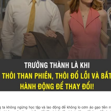
giỏi nhất. Một điểm số cao, một lời khen, một chiến thắng trong cuộ
g nếu giáo dục chỉ dạy trẻ phải đứng đầu, trẻ rất dễ nghĩ rằng
thua ng
ao cho con một bài học lớn hơn: hôm nay con chưa giỏi nhất không c
hiểu rằng
bạn bè không phải đối thủ để đánh bại, mà có thể là 
ười bạn biết đọc sớm hơn có thể truyền cảm hứng. Một người bạn m
n tử tế có thể dạy trẻ biết chia sẻ. Và một người bạn có ước mơ lớn có t
 hơn cho chính mình.
ng ta không ngừng học tập và lao động để không lo cơm áo gạo tiền 