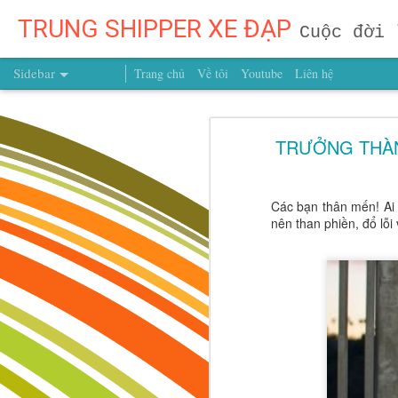
TRUNG SHIPPER XE ĐẠP
Cuộc đời 
Sidebar
Trang chủ
Về tôi
Youtube
Liên hệ
ĐỪNG CHỈ DẠY TRẺ GIỎI HƠN – HÃY GIÚP TRẺ CÓ NHỮNG NGƯỜI BẠN TỐT HƠN!
ĐỪNG CHỈ DẠY TRẺ G
TRƯỞNG THÀNH
Một Người Bạn Chất Lượng Mỗi Năm – Khoản Đầu Tư Có Giá Trị Hơn Cả Núi Vàng!
Có một điều rất quan trọng trong
Muốn Con Trở Thành Người Dẫn Đầu? Đừng Dạy Con Chạy Theo Người Khác, Hãy Dạy Con Theo Đuổi Mục Tiêu Của Chính Mình
kiến thức, mà còn lớn lên nhờ 
Các bạn thân mến! Ai
không thể mua được một người bạn
nên than phiền, đổ lỗi
Muốn Con Thành Công, Đừng Để Con Mất Mục Tiêu Từ Quá Sớm
chính mình.
Muốn Con Trở Thành Người Chiến Thắng? Hãy Dạy Con Hiểu Chính Mình Từ Hôm Nay!
Muốn Con Thành Công, Đừng Chỉ Hỏi Con Giỏi Gì – Hãy Giúp Con Biết Mình Là Ai Từ Những Năm Tháng Đầu Đời
Vừa Đi Vừa Điều Chỉnh: Dạy Trẻ Từ Sớm Tư Duy Của Người Kiến Tạo Tương Lai
ĐỪNG ĐỢI CON LỚN MỚI DẠY – TƯƠNG LAI ĐƯỢC QUYẾT ĐỊNH TỪ BƯỚC ĐẦU TIÊN