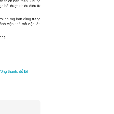
àn thiện bản thân. Chúng
 được điều
c hỏi được nhiều điều từ
 giản ấy có
 với những bạn cùng trang
đồng nhỏ. Đó
ành việc nhỏ mà việc lớn
hững kỹ năng
ối quan hệ
 nhé!
, con có thể
ành một con
ục tốt. Hãy
i là đi một
ưởng thành
đổ lỗi