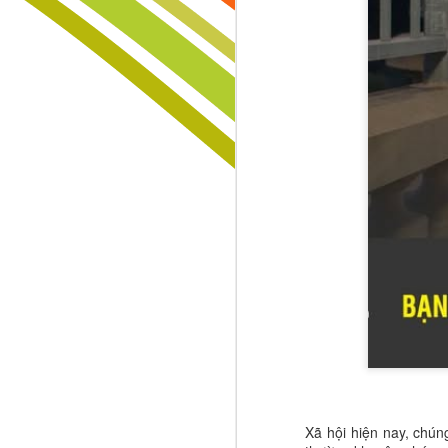
CUỘC SỐNG LÀ MỘT SÂN KHẤU HÃY LÀ NGƯỜI ĐẠO DIỄN BIÊN KỊCH VÀ DIỄN VIÊN TRONG CÂU CHUYỆN CỦA CHÍNH BẠN
ĐỪNG CHỜ CON LỚN MỚI DẠY – NHỮNG CHIẾN THẮNG VĨ ĐẠI ĐƯỢC XÂY DỰNG TỪ NHỮNG BƯỚC NHỎ ĐẦU ĐỜI
Đừng Để Giấc Mơ Chết Vì Hai Chữ “Ổn Định”
Người Chiến Thắng Không Chờ Ý Tưởng – Họ Biết "Đánh Cắp" Điều Giá Trị Và Biến Nó Thành Di Sản
SÁNG TẠO KHÔNG PHẢI ĐẶC QUYỀN CỦA THIÊN TÀI – ĐÓ LÀ VŨ KHÍ CỦA NHỮNG NGƯỜI MUỐN CHIẾN THẮNG!
HIỂU CON TRƯỚC KHI QUÁ MUỘN – ĐÓ LÀ KHOẢN ĐẦU TƯ GIÁ TRỊ NHẤT CỦA MỌI BẬC CHA MẸ
Khi còn nhỏ, trẻ thường muốn mình 
khiến trẻ tự hào. Điều đó tốt. Nhưn
🚨 THỜI SINH VIÊN: ĐỪNG CHỈ TÍCH LŨY KIẾN THỨC, HÃY TÍCH LŨY NHỮNG MỐI QUAN HỆ CHẤT LƯỢNG – TÀI SẢN CÓ THỂ THAY ĐỔI CẢ CUỘC ĐỜI BẠN! 🌏🎓
thất bại
. Đây là lúc cha mẹ cần tr
mai con không thể tiến bộ.
🌿 MÙA HÈ XANH KHÔNG CHỈ LÀ MỘT CHUYẾN ĐI – ĐÓ LÀ MỘT KỶ NIỆM ĐẸP NHẤT CỦA TUỔI TRẺ!
Trong giáo dục sớm, hãy giúp trẻ 
cùng mình trưởng thành
. Một ng
KHI BẠN THỨC DẬY VÀO BUỔI SÁNG HÃY NGHĨ RẰNG MÌNH CÒN SỐNG LÀ MỘT ĐẶC ÂN LỚN LAO
có thể giúp trẻ tự tin. Một người bạ
bắt đầu nhìn thấy một tương lai lớn
Xã hội hiện nay, chú
ĐỜI NGƯỜI LA MỘT HỢP ĐỒNG TRỌN GÓI NIỀM VUI NỖI BUỒN HẠNH PHÚC KHỔ ĐAU TẤT CẢ CHỈ BÁN CHUNG MỘT GÓI KHÔNG THỂ MUA RIÊNG TỪNG THỨ MỘT