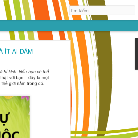
ác,
 ÍT AI DÁM
g nhắm vào
dục sớm trẻ
và hỉ kịch. Nếu bạn có thể
 với bạn bè.
 thật với bạn – đây là một
ng hơn cả là
 thế giới nằm trong đó.