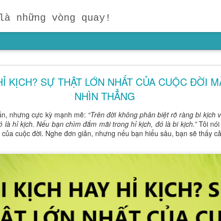
là những vòng quay!
ười Dẫn Đầu? Đừng Dạy Con Chạy Theo Người Kh
on Theo Đuổi Mục Tiêu Của Chính Mình
HỈ KỊCH? SỰ THẬT LỚN NHẤT CỦA CUỘC ĐỜI MÀ
NHÌN THẲNG
ậc cha mẹ suy ngẫm:
"Hãy nhắm vào mục tiêu của mình, chứ đừn
ng chỉ dành cho người trưởng thành, mà còn là kim chỉ nam cho giáo 
gắn, nhưng cực kỳ mạnh mẽ:
“Trên đời không phân biệt rõ ràng bi kịch 
 biết mình muốn gì sẽ luôn mạnh mẽ hơn một đứa trẻ chỉ biết so sánh
ó là hỉ kịch. Nếu bạn chìm đắm mãi trong hỉ kịch, đó là bi kịch.”
Tôi nói
 con biết đọc, biết viết hay biết tính toán trước tuổi. Điều quan trọ
ớn của cuộc đời. Nghe đơn giản, nhưng nếu bạn hiểu sâu, bạn sẽ thấy cả
y dựng mục tiêu và nuôi dưỡng khát vọng ngay từ những năm đầu đời.