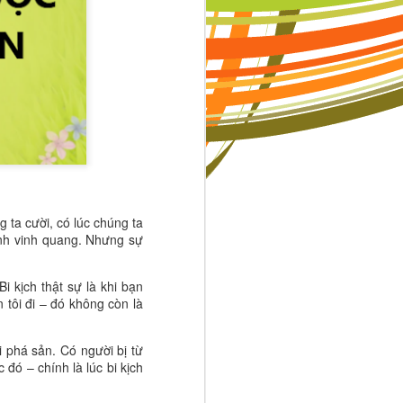
 ta cười, có lúc chúng ta
à những tiêu
ỉnh vinh quang. Nhưng sự
uôn muốn trở
ạnh tranh sẽ
Bi kịch thật sự là khi bạn
 tôi đi – đó không còn là
ng con, mỗi
mẹ hỏi con:
 Khi cha mẹ
i phá sản. Có người bị từ
 sự nỗ lực.
 đó – chính là lúc bi kịch
dỗ của cuộc