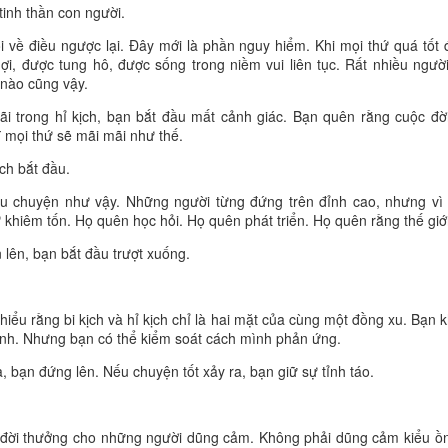
 không đến từ việc đánh bại bạn bè, mà đến từ việc mỗi ngày đều vư
tinh thần con người.
a những con người tạo nên giá trị lớn cho gia đình, cộng đồng và đất 
 về điều ngược lại. Đây mới là phần nguy hiểm. Khi mọi thứ quá tốt 
học mới dạy con định hướng tương lai. Đừng chờ đến khi con thất bạ
i, được tung hô, được sống trong niềm vui liên tục. Rất nhiều người
 nay bằng những điều rất nhỏ: đọc sách cùng con, lắng nghe con, k
nào cũng vậy.
ệm cuộc sống và dạy con biết yêu thương, biết chịu trách nhiệm với 
 trong hỉ kịch, bạn bắt đầu mất cảnh giác. Bạn quên rằng cuộc đời
ĩ mọi thứ sẽ mãi mãi như thế.
ành, điều khiến con tự hào không phải là đã vượt qua bao nhiêu ngư
 cha mẹ từng gieo trồng từ thuở ấu thơ. Giáo dục sớm không tạo ra n
ịch bắt đầu.
. Giáo dục sớm tạo nên những con người có bản lĩnh, có mục tiêu và có
u chuyện như vậy. Những người từng đứng trên đỉnh cao, nhưng vì 
ới là thành công bền vững mà mọi gia đình đều mong muốn.
khiêm tốn. Họ quên học hỏi. Họ quên phát triển. Họ quên rằng thế giớ
 lên, bạn bắt đầu trượt xuống.
Đăng
16 hours ago
bởi
Trung Shipper
iểu rằng bi kịch và hỉ kịch chỉ là hai mặt của cùng một đồng xu. Bạn k
ình. Nhưng bạn có thể kiểm soát cách mình phản ứng.
Nhãn:
trung shipper
 bạn đứng lên. Nếu chuyện tốt xảy ra, bạn giữ sự tỉnh táo.
0
Thêm nhận xét
ộc đời thưởng cho những người dũng cảm. Không phải dũng cảm kiểu ồ