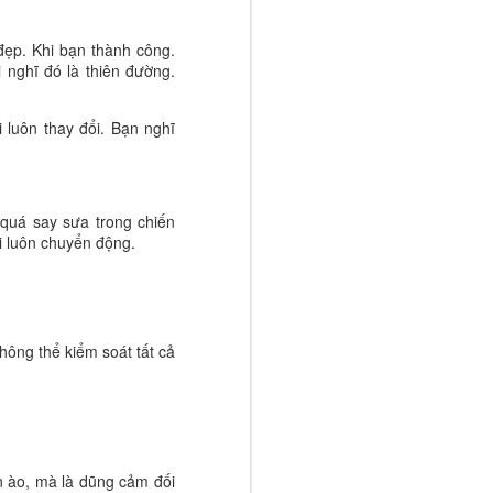
ợt qua giới
nước.
đẹp. Khi bạn thành công.
i mới nói về
 nghĩ đó là thiên đường.
huyến khích
lựa chọn của
 luôn thay đổi. Bạn nghĩ
ời, mà là đã
hững đứa trẻ
 trái tim đủ
quá say sưa trong chiến
i luôn chuyển động.
hông thể kiểm soát tất cả
n ào, mà là dũng cảm đối