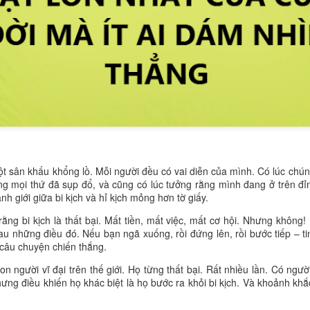
t sân khấu khổng lồ. Mỗi người đều có vai diễn của mình. Có lúc chúng
ộ chưa từng có. Trẻ em được tiếp xúc với vô vàn thông tin, hình ảnh v
ng mọi thứ đã sụp đổ, và cũng có lúc tưởng rằng mình đang ở trên đ
ha mẹ không đồng hành, con rất dễ lớn lên trong tâm lý hơn thua, l
ranh giới giữa bi kịch và hỉ kịch mỏng hơn tờ giấy.
vì phát triển những điểm mạnh của chính mình. Một đứa trẻ chỉ biết c
ết theo đuổi mục tiêu sẽ có sức bền để đi rất xa.
ằng bi kịch là thất bại. Mất tiền, mất việc, mất cơ hội. Nhưng không! 
u những điều đó. Nếu bạn ngã xuống, rồi đứng lên, rồi bước tiếp – tin
ên và quan trọng nhất. Mỗi lời động viên, mỗi cuốn sách được đọc cù
 câu chuyện chiến thắng.
ều đang âm thầm xây dựng nền móng cho nhân cách của trẻ. Khi cha 
?" thay vì "Con được mấy điểm?", cha mẹ đang dạy con yêu việc học.
 người vĩ đại trên thế giới. Họ từng thất bại. Rất nhiều lần. Có ngườ
khen kết quả, cha mẹ đang gieo vào con niềm tin rằng giá trị thật nằm ở
ưng điều khiến họ khác biệt là họ bước ra khỏi bi kịch. Và khoảnh khắc
 sớm sẽ biết tập trung vào mục tiêu thay vì bị cuốn theo những cám 