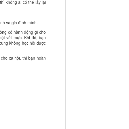
hì không ai có thể lấy lại
 được điều
 giản ấy có
ình và gia đình mình.
đồng nhỏ. Đó
hững kỹ năng
không có hành động gì cho
ối quan hệ
một vết mực. Khi đó, bạn
cũng không học hỏi được
, con có thể
 cho xã hội, thì bạn hoàn
ành một con
ục tốt. Hãy
i là đi một