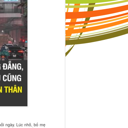
c thi có thể
ười khác là
ó nghĩa ngày
những người
ạnh dạn hơn
hể khiến trẻ
mỗi ngày. Lúc nhỏ, bố mẹ