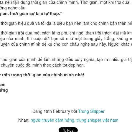
 nên tận dụng thời gian của chính mình. Thời gian, một khi trôi qua, t
ược mấy điểm?” Hãy hỏi:
“Hôm nay con đã giúp được ai? Con học
từng nghe câu:
ến con muốn trở nên tốt hơn không?”
Những câu hỏi tưởng như đơn
ian, thời gian sợ kim tự tháp.”
về thành công.
 thời gian hiệu quả và tối đa là điều bạn nên làm cho chính bản thân m
trẻ được giao tiếp, hợp tác, chơi cùng nhau và giải quyết những bất 
ng. Trẻ học cách lắng nghe, xin lỗi, tha thứ, chia sẻ và giữ lời hứa. N
thời gian trôi qua một cách lãng phí, chỉ ngồi than trời trách đất mà 
a nói với trẻ rằng “hãy ngoan”. Chúng được hình thành qua
những m
iệp của mình, thì cuộc đời bạn sẽ như một trang giấy trắng, không 
huyện của chính mình để kể cho con cháu nghe sau này. Người khác 
mỗi năm một đứa trẻ có thêm một người bạn chất lượng, sau mười năm
nh bạn, tri thức, lòng tin và những cơ hội phát triển.
thời gian của mình để làm những điều có ý nghĩa, tạo ra nhiều giá trị
âu chuyện cuộc đời mình theo cách tốt đẹp hơn.
 đua xem đứa trẻ nào đứng đầu.
Đó là hành trình giúp trẻ trở th
 biết nâng người khác cùng tiến lên.
Đừng chỉ cho con một nền giáo d
y trân trọng thời gian của chính mình nhé!
hững người bạn tốt và niềm tin rằng:
thành công lớn nhất không phả
g người tốt đi thật xa.
Nam
Hứng
Đăng
19th February
bởi
Trung Shipper
Đăng
20 hours ago
bởi
Trung Shipper
Nhãn:
người truyền cảm hứng
trung shipper việt nam
Nhãn:
trung shipper