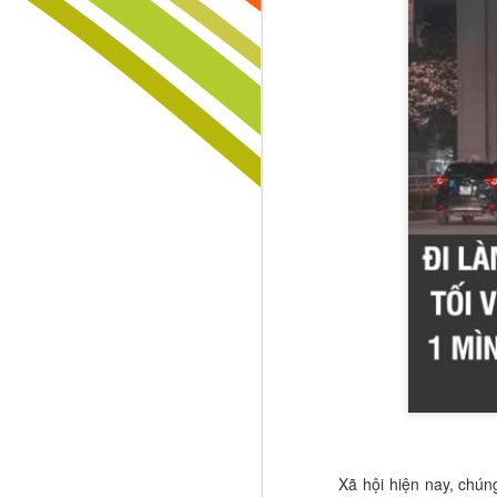
CUỘC SỐNG LÀ MỘT SÂN KHẤU HÃY LÀ NGƯỜI ĐẠO DIỄN BIÊN KỊCH VÀ DIỄN VIÊN TRONG CÂU CHUYỆN CỦA CHÍNH BẠN
ĐỪNG CHỜ CON LỚN MỚI DẠY – NHỮNG CHIẾN THẮNG VĨ ĐẠI ĐƯỢC XÂY DỰNG TỪ NHỮNG BƯỚC NHỎ ĐẦU ĐỜI
Đừng Để Giấc Mơ Chết Vì Hai Chữ “Ổn Định”
Người Chiến Thắng Không Chờ Ý Tưởng – Họ Biết "Đánh Cắp" Điều Giá Trị Và Biến Nó Thành Di Sản
SÁNG TẠO KHÔNG PHẢI ĐẶC QUYỀN CỦA THIÊN TÀI – ĐÓ LÀ VŨ KHÍ CỦA NHỮNG NGƯỜI MUỐN CHIẾN THẮNG!
HIỂU CON TRƯỚC KHI QUÁ MUỘN – ĐÓ LÀ KHOẢN ĐẦU TƯ GIÁ TRỊ NHẤT CỦA MỌI BẬC CHA MẸ
Khi còn nhỏ, trẻ thường muốn mình 
khiến trẻ tự hào. Điều đó tốt. Nhưn
🚨 THỜI SINH VIÊN: ĐỪNG CHỈ TÍCH LŨY KIẾN THỨC, HÃY TÍCH LŨY NHỮNG MỐI QUAN HỆ CHẤT LƯỢNG – TÀI SẢN CÓ THỂ THAY ĐỔI CẢ CUỘC ĐỜI BẠN! 🌏🎓
thất bại
. Đây là lúc cha mẹ cần tr
mai con không thể tiến bộ.
🌿 MÙA HÈ XANH KHÔNG CHỈ LÀ MỘT CHUYẾN ĐI – ĐÓ LÀ MỘT KỶ NIỆM ĐẸP NHẤT CỦA TUỔI TRẺ!
Trong giáo dục sớm, hãy giúp trẻ 
cùng mình trưởng thành
. Một ng
KHI BẠN THỨC DẬY VÀO BUỔI SÁNG HÃY NGHĨ RẰNG MÌNH CÒN SỐNG LÀ MỘT ĐẶC ÂN LỚN LAO
có thể giúp trẻ tự tin. Một người bạ
bắt đầu nhìn thấy một tương lai lớn
Xã hội hiện nay, chú
ĐỜI NGƯỜI LA MỘT HỢP ĐỒNG TRỌN GÓI NIỀM VUI NỖI BUỒN HẠNH PHÚC KHỔ ĐAU TẤT CẢ CHỈ BÁN CHUNG MỘT GÓI KHÔNG THỂ MUA RIÊNG TỪNG THỨ MỘT