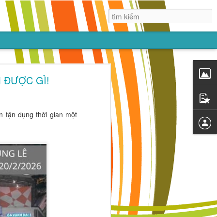
ẠN
 ĐƯỢC GÌ!
lớn lên nhờ
 thứ, nhưng
ên tận dụng thời gian một
trẻ tin vào