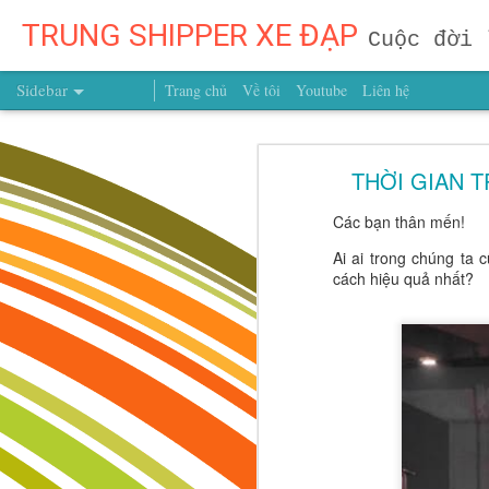
TRUNG SHIPPER XE ĐẠP
Cuộc đời 
Sidebar
Trang chủ
Về tôi
Youtube
Liên hệ
ĐỪNG CHỈ DẠY TRẺ GIỎI HƠN – HÃY GIÚP TRẺ CÓ NHỮNG NGƯỜI BẠN TỐT HƠN!
ĐỪNG CHỈ DẠY TRẺ G
THỜI GIAN 
Một Người Bạn Chất Lượng Mỗi Năm – Khoản Đầu Tư Có Giá Trị Hơn Cả Núi Vàng!
Có một điều rất quan trọng trong
Các bạn thân mến!
Muốn Con Trở Thành Người Dẫn Đầu? Đừng Dạy Con Chạy Theo Người Khác, Hãy Dạy Con Theo Đuổi Mục Tiêu Của Chính Mình
kiến thức, mà còn lớn lên nhờ 
Ai ai trong chúng ta 
không thể mua được một người bạn
cách hiệu quả nhất?
Muốn Con Thành Công, Đừng Để Con Mất Mục Tiêu Từ Quá Sớm
chính mình.
Muốn Con Trở Thành Người Chiến Thắng? Hãy Dạy Con Hiểu Chính Mình Từ Hôm Nay!
Muốn Con Thành Công, Đừng Chỉ Hỏi Con Giỏi Gì – Hãy Giúp Con Biết Mình Là Ai Từ Những Năm Tháng Đầu Đời
Vừa Đi Vừa Điều Chỉnh: Dạy Trẻ Từ Sớm Tư Duy Của Người Kiến Tạo Tương Lai
ĐỪNG ĐỢI CON LỚN MỚI DẠY – TƯƠNG LAI ĐƯỢC QUYẾT ĐỊNH TỪ BƯỚC ĐẦU TIÊN