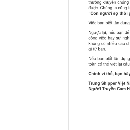
thường khuyên chúng ta
Đừng chỉ hỏi con: “Hôm nay con đ
được. Chúng ta cũng 
gì từ một người bạn? Có ai khi
RẠNG NGỜI NHƯ ÁNH SÁNG MẶT TRỜI HÃY CHIẾM LĨNH NGÀY HÔM NAY VỚI SỰ LẠC QUAN VÀ SỨC SỐNG
“Con người sợ thời g
thể thay đổi cách một đứa trẻ nhìn 
Việc bạn biết tận dụng
BẠN ĐỪNG BAO GIỜ NGHĨ VẤP NGÃ CỦA MÌNH LÀ THẤT BẠI CHUNG CUỘC ĐỪNG BAO GIỜ COI CHÚNG TỰA NHƯ DẤU CHẤM HẾT BỞI THỰC TẾ CHO THẤY RẰNG KHI BẠN ĐẤU TRANH VƯỢT LÊN KHÓ KHĂN CHÍNH LÀ LÚC BẠN ĐANG TRẢI NGHIỆM CUỘC SỐNG
Cha mẹ cũng cần tạo môi trường để 
chính là lớp học đầu tiên về cuộc số
Ngược lại, nếu bạn để 
ấy không xuất hiện chỉ vì chúng t
CUỘC SỐNG LÀ SỰ CÂN BẰNG GIỮA CHO ĐI VÀ NHẬN LẠI
công việc hay sự ngh
thật
.
không có nhiều câu c
gì từ bạn.
🚨 CHỈ 15 PHÚT, 2 LẦN MỖI NGÀY – VÌ SAO NHIỀU NGƯỜI ĐANG LÀM THAY ĐỔI CHỈ SỐ SỨC KHỎE CỦA CHÍNH MÌNH SAU VÀI THÁNG?
Và đây mới là điều tuyệt vời: nếu 
sở hữu một
kho báu vô hình
gồm tì
Nếu bạn biết tận dụng 
CÓ NHỮNG NGƯỜI CHẾT Ở TUỔI HAI LĂM VÀ CHỈ ĐẾN BẢY LĂM TUỔI MỚI ĐƯỢC CHÔN
toàn có thể viết lại c
Giáo dục sớm không phải là cuộc
người tốt, tự tin, biết kết nối và
Chính vì thế, bạn hã
CUỘC ĐỜI BẠN SẼ THAY ĐỔI KHI BẠN BẮT ĐẦU ĐỌC NHỮNG CUỐN SÁCH CÓ THỂ THAY ĐỔI CÁCH BẠN NGHĨ!
trao cho con một môi trường tốt, n
mình nhanh nhất, mà là cùng nhữn
Trung Shipper Việt 
Người Truyền Cảm 
SUY NGHĨ TÍCH CỰC CÓ THỂ TẠO RA SỨC MẠNH VÀ KHẢ NĂNG VƯỢT QUA MỌI KHÓ KHĂN
Trung Shipper VN
Người Truyền Cảm Hứng
HÃY ĐƠN GIẢN NHẤT CÓ THỂ RỒI BẠN SẼ NGẠC NHIÊN KHI THẤY CUỘC SỐNG CÓ THỂ TRỞ NÊN KHÔNG PHỨC TẠP VÀ BẠN CÓ THỂ HẠNH PHÚC NHƯ THẾ?
GIÚP NGƯỜI KHÁC KHI GẶP KHÓ KHĂN VÂ HỌ SẼ NHỚ BẠN KHI HỌ GẶP LẠI KHÓ KHĂN
ĐỪNG CHỜ XE CẤP CỨU! 15 PHÚT MỖI LẦN, 2 LẦN MỖI NGÀY CÓ THỂ LÀ KHOẢN ĐẦU TƯ QUÝ GIÁ NHẤT CHO SỨC KHỎE CỦA BẠN