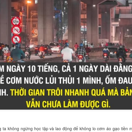
giỏi nhất. Một điểm số cao, một lời khen, một chiến thắng trong cuộ
g nếu giáo dục chỉ dạy trẻ phải đứng đầu, trẻ rất dễ nghĩ rằng
thua ng
ao cho con một bài học lớn hơn: hôm nay con chưa giỏi nhất không c
hiểu rằng
bạn bè không phải đối thủ để đánh bại, mà có thể là 
ười bạn biết đọc sớm hơn có thể truyền cảm hứng. Một người bạn m
n tử tế có thể dạy trẻ biết chia sẻ. Và một người bạn có ước mơ lớn có t
 hơn cho chính mình.
ng ta không ngừng học tập và lao động để không lo cơm áo gạo tiền 