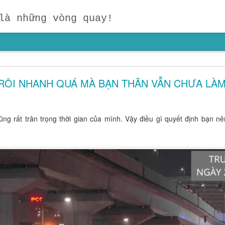
là những vòng quay!
IỎI HƠN – HÃY GIÚP TRẺ CÓ NHỮNG NGƯỜI B
TỐT HƠN!
TRÔI NHANH QUÁ MÀ BẠN THÂN VẪN CHƯA LÀM
 giáo dục sớm mà chúng ta thường bỏ quên:
một đứa trẻ không chỉ 
những con người ở bên cạnh mình.
Vàng bạc có thể mua rất nhiều
cũng rất trân trọng thời gian của mình. Vậy điều gì quyết định bạn n
 chân thành, một người thầy tận tâm hay một người đồng hành giúp 