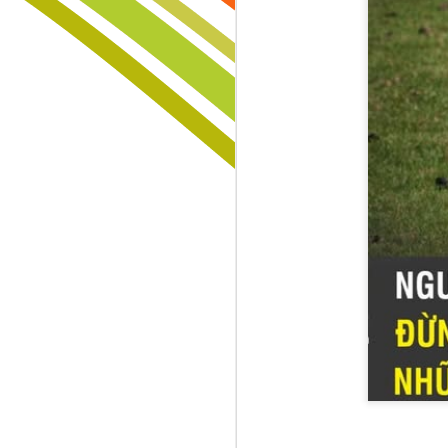
Đừng Để Giấc Mơ Chết Vì Hai Chữ “Ổn Định”
Người Chiến Thắng Không Chờ Ý Tưởng – Họ Biết "Đánh Cắp" Điều Giá Trị Và Biến Nó Thành Di Sản
SÁNG TẠO KHÔNG PHẢI ĐẶC QUYỀN CỦA THIÊN TÀI – ĐÓ LÀ VŨ KHÍ CỦA NHỮNG NGƯỜI MUỐN CHIẾN THẮNG!
HIỂU CON TRƯỚC KHI QUÁ MUỘN – ĐÓ LÀ KHOẢN ĐẦU TƯ GIÁ TRỊ NHẤT CỦA MỌI BẬC CHA MẸ
🚨 THỜI SINH VIÊN: ĐỪNG CHỈ TÍCH LŨY KIẾN THỨC, HÃY TÍCH LŨY NHỮNG MỐI QUAN HỆ CHẤT LƯỢNG – TÀI SẢN CÓ THỂ THAY ĐỔI CẢ CUỘC ĐỜI BẠN! 🌏🎓
Thế giới hôm nay thay đổi với tốc đ
🌿 MÙA HÈ XANH KHÔNG CHỈ LÀ MỘT CHUYẾN ĐI – ĐÓ LÀ MỘT KỶ NIỆM ĐẸP NHẤT CỦA TUỔI TRẺ!
chuẩn thành công từ rất sớm. Nếu c
thành người giống người khác thay 
KHI BẠN THỨC DẬY VÀO BUỔI SÁNG HÃY NGHĨ RẰNG MÌNH CÒN SỐNG LÀ MỘT ĐẶC ÂN LỚN LAO
nhanh mệt mỏi. Nhưng một đứa trẻ bi
Cha mẹ chính là người thầy đầu ti
ĐỜI NGƯỜI LA MỘT HỢP ĐỒNG TRỌN GÓI NIỀM VUI NỖI BUỒN HẠNH PHÚC KHỔ ĐAU TẤT CẢ CHỈ BÁN CHUNG MỘT GÓI KHÔNG THỂ MUA RIÊNG TỪNG THỨ MỘT
bữa cơm gia đình đầy yêu thương đ
"Hôm nay con học được điều gì mới
RẠNG NGỜI NHƯ ÁNH SÁNG MẶT TRỜI HÃY CHIẾM LĨNH NGÀY HÔM NAY VỚI SỰ LẠC QUAN VÀ SỨC SỐNG
khen con vì sự cố gắng thay vì chỉ 
Một đứa trẻ được giáo dục đúng từ
BẠN ĐỪNG BAO GIỜ NGHĨ VẤP NGÃ CỦA MÌNH LÀ THẤT BẠI CHUNG CUỘC ĐỪNG BAO GIỜ COI CHÚNG TỰA NHƯ DẤU CHẤM HẾT BỞI THỰC TẾ CHO THẤY RẰNG KHI BẠN ĐẤU TRANH VƯỢT LÊN KHÓ KHĂN CHÍNH LÀ LÚC BẠN ĐANG TRẢI NGHIỆM CUỘC SỐNG