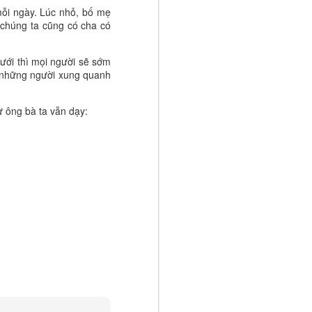
ợt qua giới
mỗi ngày. Lúc nhỏ, bố mẹ
nước.
 chúng ta cũng có cha có
i mới nói về
huyến khích
dưới thì mọi người sẽ sớm
lựa chọn của
g những người xung quanh
ời, mà là đã
ư ông bà ta vẫn dạy:
hững đứa trẻ
 trái tim đủ