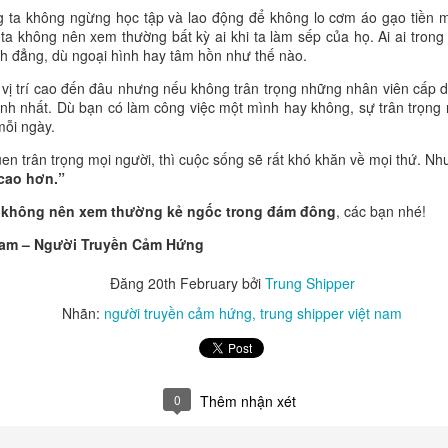
 không đến từ việc đánh bại bạn bè, mà đến từ việc mỗi ngày đều vư
ng ta không ngừng học tập và lao động để không lo cơm áo gạo tiền 
a những con người tạo nên giá trị lớn cho gia đình, cộng đồng và đất 
a không nên xem thường bất kỳ ai khi ta làm sếp của họ. Ai ai trong
nh đẳng, dù ngoại hình hay tâm hồn như thế nào.
học mới dạy con định hướng tương lai. Đừng chờ đến khi con thất bạ
 nay bằng những điều rất nhỏ: đọc sách cùng con, lắng nghe con, k
ở vị trí cao đến đâu nhưng nếu không trân trọng những nhân viên cấp 
ệm cuộc sống và dạy con biết yêu thương, biết chịu trách nhiệm với 
anh nhất. Dù bạn có làm công việc một mình hay không, sự trân trọn
mỗi ngày.
ành, điều khiến con tự hào không phải là đã vượt qua bao nhiêu ngư
uen trân trọng mọi người, thì cuộc sống sẽ rất khó khăn về mọi thứ. Nh
 cha mẹ từng gieo trồng từ thuở ấu thơ. Giáo dục sớm không tạo ra n
 cao hơn.”
. Giáo dục sớm tạo nên những con người có bản lĩnh, có mục tiêu và có
ới là thành công bền vững mà mọi gia đình đều mong muốn.
a
không nên xem thường kẻ ngốc trong đám đông
, các bạn nhé!
 Nam – Người Truyền Cảm Hứng
Đăng
20th February
bởi
Trung Shipper
Đăng
16 hours ago
bởi
Trung Shipper
Nhãn:
người truyền cảm hứng
trung shipper việt nam
Nhãn:
trung shipper
0
Thêm nhận xét
0
Thêm nhận xét