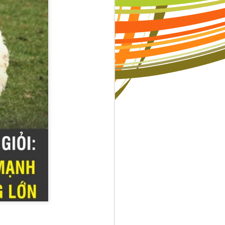
à những tiêu
uôn muốn trở
ạnh tranh sẽ
ng con, mỗi
mẹ hỏi con:
 Khi cha mẹ
 sự nỗ lực.
dỗ của cuộc