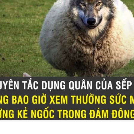
ộ chưa từng có. Trẻ em được tiếp xúc với vô vàn thông tin, hình ảnh v
ha mẹ không đồng hành, con rất dễ lớn lên trong tâm lý hơn thua, l
vì phát triển những điểm mạnh của chính mình. Một đứa trẻ chỉ biết c
ết theo đuổi mục tiêu sẽ có sức bền để đi rất xa.
ên và quan trọng nhất. Mỗi lời động viên, mỗi cuốn sách được đọc cù
ều đang âm thầm xây dựng nền móng cho nhân cách của trẻ. Khi cha 
?" thay vì "Con được mấy điểm?", cha mẹ đang dạy con yêu việc học.
khen kết quả, cha mẹ đang gieo vào con niềm tin rằng giá trị thật nằm ở
 sớm sẽ biết tập trung vào mục tiêu thay vì bị cuốn theo những cám 