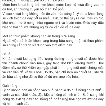
Mềm hơn khoai lang, bổ hơn khoai môn: Loại củ mùa đông vừa ra
đã hot, ăn thường xuyên bổ thận, bổ phổi
Vì sao khoai lang không nên ăn vào nữa sáng ? Lý do là khoai lang
sẽ kích thích dạ dày tiết ra nhiều axit, có thể gây ra các triệu chứng
khó chịu như ợ nóng, trào ngược axit và buồn nôn. Điều này đặc
biệt có hại đối với những người có vấn đề về dạ dày.
Một số thực phẩm không nên ăn trong bữa sáng
Ngoài việc tránh ăn khoai lang trong bữa sáng, một số thực phẩm
sau cũng cần tránh sử dụng vào thời điểm này.
Chuối
Khi ăn chuối lúc bụng đói, lượng đường trong chuối sẽ được hấp
thụ nhanh chóng vào máu, gây tăng đột biến đường huyết. Thời
điểm này có thể khiến bạn gặp phải tình trạng mệt mỏi, chóng mặt
và các vấn đề về tiêu hóa. Do đó, bạn chỉ nên ăn chuối sau khi đã
ăn bữa sáng nhẹ để cơ thể có đủ enzyme tiêu hóa.
Quả hồng
Lý do không nên ăn hồng vào buổi sáng là do quả hồng chứa nhiều
tanin và các chất khác, đặc biệt là hồng có tính chát. Buổi sáng, khi
nồng độ axit dạ dày cao, hồng dễ phản ứng hóa học với axit dạ dày
và hình thành sỏi.