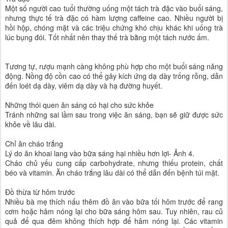
Một số người cao tuổi thường uống một tách trà đặc vào buổi sáng,
nhưng thực tế trà đặc có hàm lượng caffeine cao. Nhiều người bị
hồi hộp, chóng mặt và các triệu chứng khó chịu khác khi uống trà
lúc bụng đói. Tốt nhất nên thay thế trà bằng một tách nước ấm.
Tương tự, rượu mạnh càng không phù hợp cho một buổi sáng năng
động. Nồng độ cồn cao có thể gây kích ứng dạ dày trống rỗng, dẫn
đến loét dạ dày, viêm dạ dày và hạ đường huyết.
Những thói quen ăn sáng có hại cho sức khỏe
Tránh những sai lầm sau trong việc ăn sáng, bạn sẽ giữ được sức
khỏe về lâu dài.
Chỉ ăn cháo trắng
Lý do ăn khoai lang vào bữa sáng hại nhiều hơn lợi- Ảnh 4.
Cháo chủ yếu cung cấp carbohydrate, nhưng thiếu protein, chất
béo và vitamin. Ăn cháo trắng lâu dài có thể dẫn đến bệnh túi mật.
Đồ thừa từ hôm trước
Nhiều bà mẹ thích nấu thêm đồ ăn vào bữa tối hôm trước để rang
cơm hoặc hâm nóng lại cho bữa sáng hôm sau. Tuy nhiên, rau củ
quả để qua đêm không thích hợp để hâm nóng lại. Các vitamin