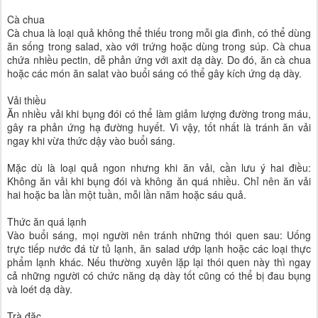
Cà chua
Cà chua là loại quả không thể thiếu trong mỗi gia đình, có thể dùng
ăn sống trong salad, xào với trứng hoặc dùng trong súp. Cà chua
chứa nhiều pectin, dễ phản ứng với axit dạ dày. Do đó, ăn cà chua
hoặc các món ăn salat vào buổi sáng có thể gây kích ứng dạ dày.
Vải thiều
Ăn nhiều vải khi bụng đói có thể làm giảm lượng đường trong máu,
gây ra phản ứng hạ đường huyết. Vì vậy, tốt nhất là tránh ăn vải
ngay khi vừa thức dậy vào buổi sáng.
Mặc dù là loại quả ngon nhưng khi ăn vải, cần lưu ý hai điều:
Không ăn vải khi bụng đói và không ăn quá nhiều. Chỉ nên ăn vải
hai hoặc ba lần một tuần, mỗi lần năm hoặc sáu quả.
Thức ăn quá lạnh
Vào buổi sáng, mọi người nên tránh những thói quen sau: Uống
trực tiếp nước đá từ tủ lạnh, ăn salad ướp lạnh hoặc các loại thực
phẩm lạnh khác. Nếu thường xuyên lặp lại thói quen này thì ngay
cả những người có chức năng dạ dày tốt cũng có thể bị đau bụng
và loét dạ dày.
Trà đặc