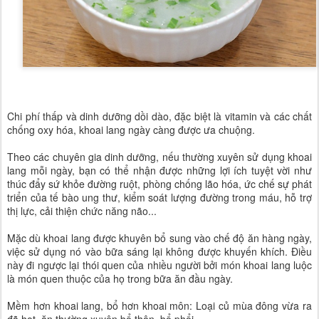
Chi phí thấp và dinh dưỡng dồi dào, đặc biệt là vitamin và các chất
chống oxy hóa, khoai lang ngày càng được ưa chuộng.
Theo các chuyên gia dinh dưỡng, nếu thường xuyên sử dụng khoai
lang mỗi ngày, bạn có thể nhận được những lợi ích tuyệt vời như
thúc đẩy sứ khỏe đường ruột, phòng chống lão hóa, ức chế sự phát
triển của tế bào ung thư, kiểm soát lượng đường trong máu, hỗ trợ
thị lực, cải thiện chức năng não...
Mặc dù khoai lang được khuyên bổ sung vào chế độ ăn hàng ngày,
việc sử dụng nó vào bữa sáng lại không được khuyến khích. Điều
này đi ngược lại thói quen của nhiều người bởi món khoai lang luộc
là món quen thuộc của họ trong bữa ăn đầu ngày.
Mềm hơn khoai lang, bổ hơn khoai môn: Loại củ mùa đông vừa ra
đã hot, ăn thường xuyên bổ thận, bổ phổi