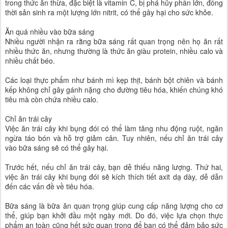
trong thức ăn thừa, đặc biệt là vitamin C, bị phá hủy phần lớn, đồng
thời sản sinh ra một lượng lớn nitrit, có thể gây hại cho sức khỏe.
Ăn quá nhiều vào bữa sáng
Nhiều người nhận ra rằng bữa sáng rất quan trọng nên họ ăn rất
nhiều thức ăn, nhưng thường là thức ăn giàu protein, nhiều calo và
nhiều chất béo.
Các loại thực phẩm như bánh mì kẹp thịt, bánh bột chiên và bánh
kếp không chỉ gây gánh nặng cho đường tiêu hóa, khiến chúng khó
tiêu mà còn chứa nhiều calo.
Chỉ ăn trái cây
Việc ăn trái cây khi bụng đói có thể làm tăng nhu động ruột, ngăn
ngừa táo bón và hỗ trợ giảm cân. Tuy nhiên, nếu chỉ ăn trái cây
vào bữa sáng sẽ có thể gây hại.
Trước hết, nếu chỉ ăn trái cây, bạn dễ thiếu năng lượng. Thứ hai,
việc ăn trái cây khi bụng đói sẽ kích thích tiết axit dạ dày, dễ dẫn
đến các vấn đề về tiêu hóa.
Bữa sáng là bữa ăn quan trọng giúp cung cấp năng lượng cho cơ
thể, giúp bạn khởi đầu một ngày mới. Do đó, việc lựa chọn thực
phẩm an toàn cũng hết sức quan trọng để bạn có thể đảm bảo sức