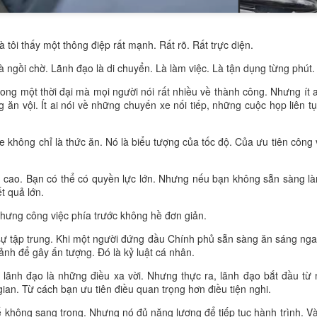
ắt. Hãy kết nối bằng sự chân thành, sự tôn trọng và tinh thần cùng phá
à không tính toán, bạn đang gieo những hạt giống của sự tin cậy. Đế
nh những cơ hội mà tiền cũng không thể mua được. Mỗi người bạn tử 
à tôi thấy một thông điệp rất mạnh. Rất rõ. Rất trực diện.
iới mới, một bài học mới và một phiên bản tốt hơn của chính bạn.
 ngồi chờ. Lãnh đạo là di chuyển. Là làm việc. Là tận dụng từng phút.
đã gặp được ai khiến mình trưởng thành hơn? Bạn đã chủ động làm que
 người bạn đáng tin cậy của bao nhiêu người? Đừng chờ người khác tì
ng một thời đại mà mọi người nói rất nhiều về thành công. Nhưng ít ai 
 nối, lan tỏa giá trị và tạo nên những cuộc gặp gỡ có ý nghĩa. Những
 ăn vội. Ít ai nói về những chuyến xe nối tiếp, những cuộc họp liên t
hệ không phải là danh sách số điện thoại, mà là mạng lưới của niềm ti
 có thêm một người bạn chất lượng, sau mười năm bạn sẽ sở hữu một
e không chỉ là thức ăn. Nó là biểu tượng của tốc độ. Của ưu tiên công 
của tri thức, kinh nghiệm, sự hỗ trợ, lòng biết ơn và những cơ hội khôn
ó thể biến động, nhưng những mối quan hệ được xây dựng bằng sự chân
 cao. Bạn có thể có quyền lực lớn. Nhưng nếu bạn không sẵn sàng là
an. Đó mới chính là sức mạnh thực sự của một cuộc đời giàu có, hạnh ph
t quả lớn.
hưng công việc phía trước không hề đơn giản.
 sự tập trung. Khi một người đứng đầu Chính phủ sẵn sàng ăn sáng ngay 
ảnh để gây ấn tượng. Đó là kỷ luật cá nhân.
 lãnh đạo là những điều xa vời. Nhưng thực ra, lãnh đạo bắt đầu từ
Đăng
19 hours ago
bởi
Trung Shipper
gian. Từ cách bạn ưu tiên điều quan trọng hơn điều tiện nghi.
Nhãn:
trung shipper
 không sang trọng. Nhưng nó đủ năng lượng để tiếp tục hành trình. Và 