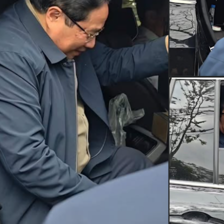
i thông minh, không thiếu người chăm chỉ, cũng không thiếu người g
i sẵn sàng truyền cảm hứng, chia sẻ cơ hội, nâng đỡ nhau khi khó k
ng bền vững không được xây bằng những viên gạch mang tên tiền bạc, 
ối quan hệ được vun đắp qua năm tháng.
 nhất. Họ luôn dành thời gian gặp gỡ, học hỏi và kết nối. Họ hiểu rằng
thể thay đổi cả hướng đi của sự nghiệp. Một người bạn giỏi có thể gi
tốt có thể rút ngắn hành trình thành công. Một cộng đồng tích cực có 
g tài sản vô hình nhưng mang lại giá trị hữu hình vô cùng to lớn.