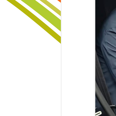
ĐỪNG CHỜ CON LỚN MỚI DẠY – NHỮNG CHIẾN THẮNG VĨ ĐẠI ĐƯỢC XÂY DỰNG TỪ NHỮNG BƯỚC NHỎ ĐẦU ĐỜI
Đừng Để Giấc Mơ Chết Vì Hai Chữ “Ổn Định”
Người Chiến Thắng Không Chờ Ý Tưởng – Họ Biết "Đánh Cắp" Điều Giá Trị Và Biến Nó Thành Di Sản
SÁNG TẠO KHÔNG PHẢI ĐẶC QUYỀN CỦA THIÊN TÀI – ĐÓ LÀ VŨ KHÍ CỦA NHỮNG NGƯỜI MUỐN CHIẾN THẮNG!
HIỂU CON TRƯỚC KHI QUÁ MUỘN – ĐÓ LÀ KHOẢN ĐẦU TƯ GIÁ TRỊ NHẤT CỦA MỌI BẬC CHA MẸ
🚨 THỜI SINH VIÊN: ĐỪNG CHỈ TÍCH LŨY KIẾN THỨC, HÃY TÍCH LŨY NHỮNG MỐI QUAN HỆ CHẤT LƯỢNG – TÀI SẢN CÓ THỂ THAY ĐỔI CẢ CUỘC ĐỜI BẠN! 🌏🎓
Thế giới ngày nay không thiếu ngườ
hiếm nhất chính là những con ngườ
🌿 MÙA HÈ XANH KHÔNG CHỈ LÀ MỘT CHUYẾN ĐI – ĐÓ LÀ MỘT KỶ NIỆM ĐẸP NHẤT CỦA TUỔI TRẺ!
nhau phát triển lâu dài. Thành cô
bằng lòng tin, sự tử tế và những m
KHI BẠN THỨC DẬY VÀO BUỔI SÁNG HÃY NGHĨ RẰNG MÌNH CÒN SỐNG LÀ MỘT ĐẶC ÂN LỚN LAO
Hãy quan sát những người thành công
một cuộc trò chuyện đúng người có 
ĐỜI NGƯỜI LA MỘT HỢP ĐỒNG TRỌN GÓI NIỀM VUI NỖI BUỒN HẠNH PHÚC KHỔ ĐAU TẤT CẢ CHỈ BÁN CHUNG MỘT GÓI KHÔNG THỂ MUA RIÊNG TỪNG THỨ MỘT
nhiều năm sai lầm. Một người thầy 
tư duy của bạn mỗi ngày. Đó là nhữn
RẠNG NGỜI NHƯ ÁNH SÁNG MẶT TRỜI HÃY CHIẾM LĨNH NGÀY HÔM NAY VỚI SỰ LẠC QUAN VÀ SỨC SỐNG