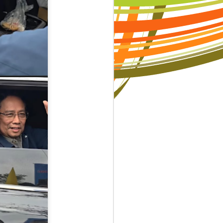
iàu có. Điều
hăn và cùng
mà được xây
 giá trị của
úp bạn tránh
thể nâng tầm