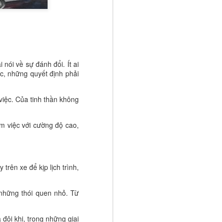
t triển. Khi
n một ngày,
tế giống như
n với ai có
m đến mình.
nói về sự đánh đổi. Ít ai
 người thành
ục, những quyết định phải
n.
 kho báu mà
việc. Của tinh thần không
g giới hạn.
 thành sẽ
m việc với cường độ cao,
úc và thành
trên xe để kịp lịch trình,
 những thói quen nhỏ. Từ
đôi khi, trong những giai