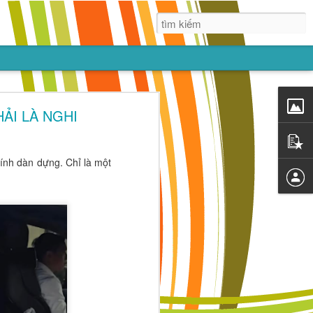
Núi
ẢI LÀ NGHI
n có thể xây
báu rồi cũng
ính dàn dựng. Chỉ là một
một mục tiêu