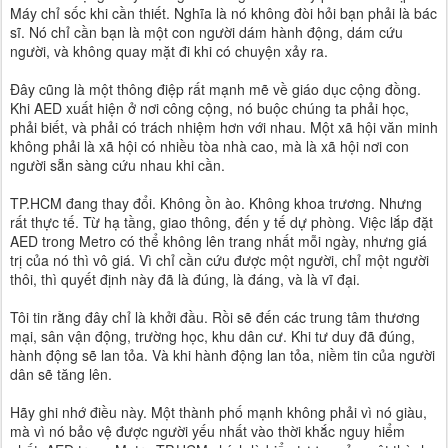
Máy chỉ sốc khi cần thiết. Nghĩa là nó không đòi hỏi bạn phải là bác
sĩ. Nó chỉ cần bạn là một con người dám hành động, dám cứu
người, và không quay mặt đi khi có chuyện xảy ra.
Đây cũng là một thông điệp rất mạnh mẽ về giáo dục cộng đồng.
Khi AED xuất hiện ở nơi công cộng, nó buộc chúng ta phải học,
phải biết, và phải có trách nhiệm hơn với nhau. Một xã hội văn minh
không phải là xã hội có nhiều tòa nhà cao, mà là xã hội nơi con
người sẵn sàng cứu nhau khi cần.
TP.HCM đang thay đổi. Không ồn ào. Không khoa trương. Nhưng
rất thực tế. Từ hạ tầng, giao thông, đến y tế dự phòng. Việc lắp đặt
AED trong Metro có thể không lên trang nhất mỗi ngày, nhưng giá
trị của nó thì vô giá. Vì chỉ cần cứu được một người, chỉ một người
thôi, thì quyết định này đã là đúng, là đáng, và là vĩ đại.
Tôi tin rằng đây chỉ là khởi đầu. Rồi sẽ đến các trung tâm thương
mại, sân vận động, trường học, khu dân cư. Khi tư duy đã đúng,
hành động sẽ lan tỏa. Và khi hành động lan tỏa, niềm tin của người
dân sẽ tăng lên.
Hãy ghi nhớ điều này. Một thành phố mạnh không phải vì nó giàu,
mà vì nó bảo vệ được người yếu nhất vào thời khắc nguy hiểm