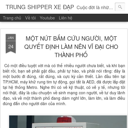
TRUNG SHIPPER XE ĐẠP
Cuộc đời là những vòng quay!
Trang chủ
Về tôi
Youtube
Liên hệ
MỘT NÚT BẤM CỨU NGƯỜI, MỘT
JAN
QUYẾT ĐỊNH LÀM NÊN VĨ ĐẠI CHO
24
THÀNH PHỐ
Có một điều tuyệt vời mà có thể nhiều người chưa biết, và khi bạn
biết rồi, bạn sẽ phải gật đầu, phải tự hào, và phải nói rằng: đây là
một bước đi đúng, rất đúng, và cực kỳ cần thiết. Lần đầu tiên tại
TP.HCM, máy khử rung tim tự động, gọi tắt là AED, đã được lắp đặt
tại hệ thống Metro. Nghe thì có vẻ kỹ thuật, có vẻ y tế, nhưng tôi
nói thật, đây là câu chuyện về sinh mạng con người, về tư duy lãnh
đạo, và về một thành phố đang dám nghĩ lớn, làm lớn, và làm điều
đúng đắn cho người dân của mình.