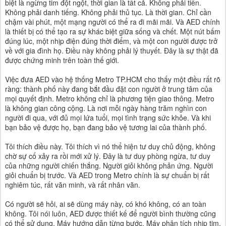
biệt là ngừng tim đột ngột, thời gian là tất cả. Không phải tiền.
Không phải danh tiếng. Không phải thủ tục. Là thời gian. Chỉ cần
chậm vài phút, một mạng người có thể ra đi mãi mãi. Và AED chính
là thiết bị có thể tạo ra sự khác biệt giữa sống và chết. Một nút bấm
đúng lúc, một nhịp điện đúng thời điểm, và một con người được trở
về với gia đình họ. Điều này không phải lý thuyết. Đây là sự thật đã
được chứng minh trên toàn thế giới.
Việc đưa AED vào hệ thống Metro TP.HCM cho thấy một điều rất rõ
ràng: thành phố này đang bắt đầu đặt con người ở trung tâm của
mọi quyết định. Metro không chỉ là phương tiện giao thông. Metro
là không gian công cộng. Là nơi mỗi ngày hàng trăm nghìn con
người đi qua, với đủ mọi lứa tuổi, mọi tình trạng sức khỏe. Và khi
bạn bảo vệ được họ, bạn đang bảo vệ tương lai của thành phố.
Tôi thích điều này. Tôi thích vì nó thể hiện tư duy chủ động, không
chờ sự cố xảy ra rồi mới xử lý. Đây là tư duy phòng ngừa, tư duy
của những người chiến thắng. Người giỏi không phản ứng. Người
giỏi chuẩn bị trước. Và AED trong Metro chính là sự chuẩn bị rất
nghiêm túc, rất văn minh, và rất nhân văn.
Có người sẽ hỏi, ai sẽ dùng máy này, có khó không, có an toàn
không. Tôi nói luôn, AED được thiết kế để người bình thường cũng
có thể sử dụng. Máy hướng dẫn từng bước. Máy phân tích nhịp tim.