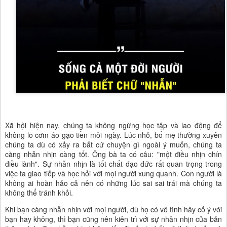
Xã hội hiện nay, chúng ta không ngừng học tập và lao động để
không lo cơm áo gạo tiền mỗi ngày. Lúc nhỏ, bố mẹ thường xuyên
chúng ta dù có xảy ra bất cứ chuyện gì ngoài ý muốn, chúng ta
càng nhẫn nhịn càng tốt. Ông bà ta có câu: "một điều nhịn chín
điều lành". Sự nhẫn nhịn là tốt chất đạo đức rất quan trọng trong
việc ta giao tiếp và học hỏi với mọi người xung quanh. Con người là
không ai hoàn hảo cả nên có những lúc sai sai trái mà chúng ta
không thể tránh khỏi.
Khi bạn càng nhẫn nhịn với mọi người, dù họ có vô tình hây cố ý với
bạn hay không, thì bạn cũng nên kiên trì với sự nhẫn nhịn của bản