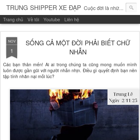
TRUNG SHIPPER XE ĐẠP
Cuộc đời là những vòng quay!
Trang chủ
Về tôi
Youtube
Liên hệ
SỐNG CẢ MỘT ĐỜI PHẢI BIẾT CHỮ
NOV
1
NHẪN
Các bạn thân mến! Ai ai trong chúng ta cũng mong muốn mình
luôn được gần gũi với người nhẫn nhịn. Điều gì quyết định bạn nên
tập tính nhãn nại mỗi lúc?