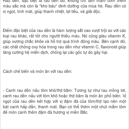
Rau dền, đặc biệt là rau dền đỏ, không chỉ làm mâm cơm thêm
màu sắc mà còn là "kho báu" dinh dưỡng của mùa hè. Rau dền có
vị ngọt, tính mát, giúp thanh nhiệt, lợi tiểu, và giải độc.
Điểm đặc biệt của rau dền là hàm lượng sắt cao vượt trội so với các
loại rau khác, rất tốt cho người thiếu máu. Nó cũng giàu vitamin K,
giúp xương chắc khỏe và hỗ trợ quá trình đông máu. Bên cạnh đó,
các chất chống oxy hóa trong rau dền như vitamin C, flavonoid giúp
tăng cường hệ miễn dịch, chống lại các gốc tự do gây hại.
Cách chế biến và món ăn với rau dền:
- Canh rau dền nấu tôm khô/thịt bằm: Tương tự như rau mồng tơi,
canh rau dền nấu với tôm khô hoặc thịt băm là món ăn phổ biến. Vị
ngọt của rau dền kết hợp với vị đậm đà của tôm/thịt tạo nên một
bát canh hấp dẫn, thanh mát. Bạn có thể thêm một chút mắm tôm
để món canh thêm đậm đà hương vị miền Bắc.