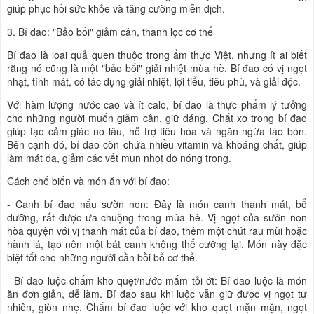
giúp phục hồi sức khỏe và tăng cường miễn dịch.
3. Bí đao: "Bảo bối" giảm cân, thanh lọc cơ thể
Bí đao là loại quả quen thuộc trong ẩm thực Việt, nhưng ít ai biết
rằng nó cũng là một "bảo bối" giải nhiệt mùa hè. Bí đao có vị ngọt
nhạt, tính mát, có tác dụng giải nhiệt, lợi tiểu, tiêu phù, và giải độc.
Với hàm lượng nước cao và ít calo, bí đao là thực phẩm lý tưởng
cho những người muốn giảm cân, giữ dáng. Chất xơ trong bí đao
giúp tạo cảm giác no lâu, hỗ trợ tiêu hóa và ngăn ngừa táo bón.
Bên cạnh đó, bí đao còn chứa nhiều vitamin và khoáng chất, giúp
làm mát da, giảm các vết mụn nhọt do nóng trong.
Cách chế biến và món ăn với bí đao:
- Canh bí đao nấu sườn non: Đây là món canh thanh mát, bổ
dưỡng, rất được ưa chuộng trong mùa hè. Vị ngọt của sườn non
hòa quyện với vị thanh mát của bí đao, thêm một chút rau mùi hoặc
hành lá, tạo nên một bát canh không thể cưỡng lại. Món này đặc
biệt tốt cho những người cần bồi bổ cơ thể.
- Bí đao luộc chấm kho quẹt/nước mắm tỏi ớt: Bí đao luộc là món
ăn đơn giản, dễ làm. Bí đao sau khi luộc vẫn giữ được vị ngọt tự
nhiên, giòn nhẹ. Chấm bí đao luộc với kho quẹt mặn mặn, ngọt