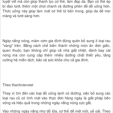
tuyệt vời mà còn giúp thanh lọc cơ thể, làm đẹp da. Bạn có thể ép
bí đao tươi, thêm một chút chanh và đường phèn để dễ uống hơn.
Thức uống này giúp làm mát cơ thể từ bên trong, giúp da dẻ mịn
màng và tươi sáng hơn.
Ngày nắng nóng, mâm cơm gia đình đừng quên bổ sung 3 loại rau
"vàng" trên. Bằng cách chế biến thành những món ăn đơn giản,
quen thuộc, bạn không chỉ giúp cả nhà giải nhiệt, đánh bay cái
nóng mà còn cung cấp thêm nhiều dưỡng chất thiết yếu, tăng
cường hệ miễn dịch, bảo vệ sức khỏe cho cả gia đình.
Theo thanhnienviet
Thay vì tìm đến các loại đồ uống lạnh có đường, việc bổ sung các
loại rau củ có tính mát vào thực đơn hàng ngày là giải pháp bền
vững và hiệu quả trong những ngày nắng nóng cực gắt.
Vào những ngày nắng như đổ lửa, cơ thể dễ mệt mỏi, uể oải. Theo