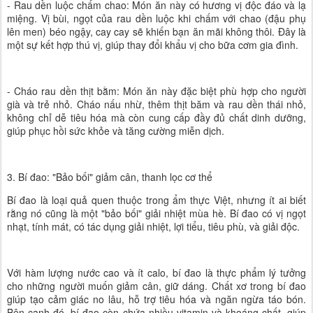
- Rau dền luộc chấm chao: Món ăn này có hương vị độc đáo và lạ
miệng. Vị bùi, ngọt của rau dền luộc khi chấm với chao (đậu phụ
lên men) béo ngậy, cay cay sẽ khiến bạn ăn mãi không thôi. Đây là
một sự kết hợp thú vị, giúp thay đổi khẩu vị cho bữa cơm gia đình.
- Cháo rau dền thịt bằm: Món ăn này đặc biệt phù hợp cho người
già và trẻ nhỏ. Cháo nấu nhừ, thêm thịt băm và rau dền thái nhỏ,
không chỉ dễ tiêu hóa mà còn cung cấp đầy đủ chất dinh dưỡng,
giúp phục hồi sức khỏe và tăng cường miễn dịch.
3. Bí đao: "Bảo bối" giảm cân, thanh lọc cơ thể
Bí đao là loại quả quen thuộc trong ẩm thực Việt, nhưng ít ai biết
rằng nó cũng là một "bảo bối" giải nhiệt mùa hè. Bí đao có vị ngọt
nhạt, tính mát, có tác dụng giải nhiệt, lợi tiểu, tiêu phù, và giải độc.
Với hàm lượng nước cao và ít calo, bí đao là thực phẩm lý tưởng
cho những người muốn giảm cân, giữ dáng. Chất xơ trong bí đao
giúp tạo cảm giác no lâu, hỗ trợ tiêu hóa và ngăn ngừa táo bón.
Bên cạnh đó, bí đao còn chứa nhiều vitamin và khoáng chất, giúp