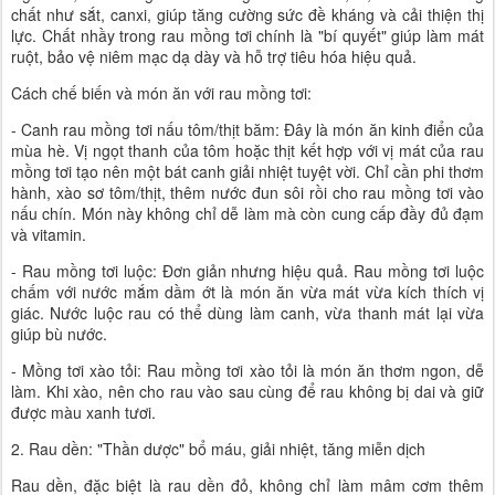
chất như sắt, canxi, giúp tăng cường sức đề kháng và cải thiện thị
lực. Chất nhầy trong rau mồng tơi chính là "bí quyết" giúp làm mát
ruột, bảo vệ niêm mạc dạ dày và hỗ trợ tiêu hóa hiệu quả.
Cách chế biến và món ăn với rau mồng tơi:
- Canh rau mồng tơi nấu tôm/thịt băm: Đây là món ăn kinh điển của
mùa hè. Vị ngọt thanh của tôm hoặc thịt kết hợp với vị mát của rau
mồng tơi tạo nên một bát canh giải nhiệt tuyệt vời. Chỉ cần phi thơm
hành, xào sơ tôm/thịt, thêm nước đun sôi rồi cho rau mồng tơi vào
nấu chín. Món này không chỉ dễ làm mà còn cung cấp đầy đủ đạm
và vitamin.
- Rau mồng tơi luộc: Đơn giản nhưng hiệu quả. Rau mồng tơi luộc
chấm với nước mắm dầm ớt là món ăn vừa mát vừa kích thích vị
giác. Nước luộc rau có thể dùng làm canh, vừa thanh mát lại vừa
giúp bù nước.
- Mồng tơi xào tỏi: Rau mồng tơi xào tỏi là món ăn thơm ngon, dễ
làm. Khi xào, nên cho rau vào sau cùng để rau không bị dai và giữ
được màu xanh tươi.
2. Rau dền: "Thần dược" bổ máu, giải nhiệt, tăng miễn dịch
Rau dền, đặc biệt là rau dền đỏ, không chỉ làm mâm cơm thêm