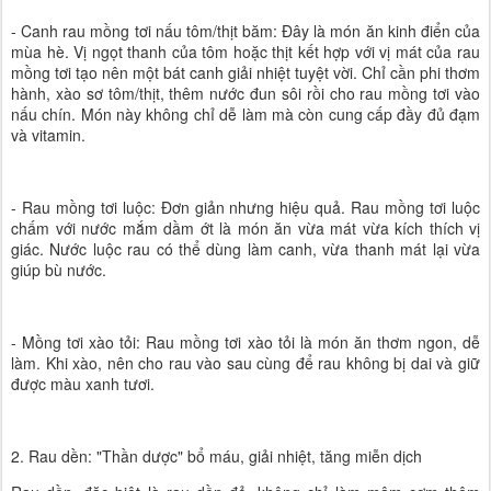
- Canh rau mồng tơi nấu tôm/thịt băm: Đây là món ăn kinh điển của
mùa hè. Vị ngọt thanh của tôm hoặc thịt kết hợp với vị mát của rau
mồng tơi tạo nên một bát canh giải nhiệt tuyệt vời. Chỉ cần phi thơm
hành, xào sơ tôm/thịt, thêm nước đun sôi rồi cho rau mồng tơi vào
nấu chín. Món này không chỉ dễ làm mà còn cung cấp đầy đủ đạm
và vitamin.
- Rau mồng tơi luộc: Đơn giản nhưng hiệu quả. Rau mồng tơi luộc
chấm với nước mắm dầm ớt là món ăn vừa mát vừa kích thích vị
giác. Nước luộc rau có thể dùng làm canh, vừa thanh mát lại vừa
giúp bù nước.
- Mồng tơi xào tỏi: Rau mồng tơi xào tỏi là món ăn thơm ngon, dễ
làm. Khi xào, nên cho rau vào sau cùng để rau không bị dai và giữ
được màu xanh tươi.
2. Rau dền: "Thần dược" bổ máu, giải nhiệt, tăng miễn dịch