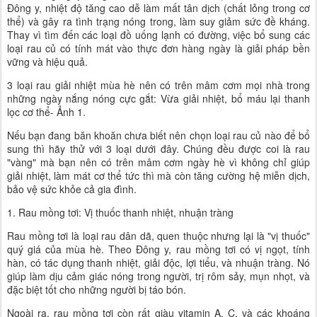
Đông y, nhiệt độ tăng cao dễ làm mất tân dịch (chất lỏng trong cơ
thể) và gây ra tình trạng nóng trong, làm suy giảm sức đề kháng.
Thay vì tìm đến các loại đồ uống lạnh có đường, việc bổ sung các
loại rau củ có tính mát vào thực đơn hàng ngày là giải pháp bền
vững và hiệu quả.
3 loại rau giải nhiệt mùa hè nên có trên mâm cơm mọi nhà trong
những ngày nắng nóng cực gắt: Vừa giải nhiệt, bổ máu lại thanh
lọc cơ thể- Ảnh 1.
Nếu bạn đang băn khoăn chưa biết nên chọn loại rau củ nào để bổ
sung thì hãy thử với 3 loại dưới đây. Chúng đều được coi là rau
"vàng" mà bạn nên có trên mâm cơm ngày hè vì không chỉ giúp
giải nhiệt, làm mát cơ thể tức thì mà còn tăng cường hệ miễn dịch,
bảo vệ sức khỏe cả gia đình.
1. Rau mồng tơi: Vị thuốc thanh nhiệt, nhuận tràng
Rau mồng tơi là loại rau dân dã, quen thuộc nhưng lại là "vị thuốc"
quý giá của mùa hè. Theo Đông y, rau mồng tơi có vị ngọt, tính
hàn, có tác dụng thanh nhiệt, giải độc, lợi tiểu, và nhuận tràng. Nó
giúp làm dịu cảm giác nóng trong người, trị rôm sảy, mụn nhọt, và
đặc biệt tốt cho những người bị táo bón.
Ngoài ra, rau mồng tơi còn rất giàu vitamin A, C, và các khoáng