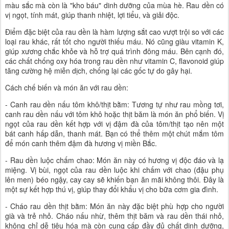
màu sắc mà còn là "kho báu" dinh dưỡng của mùa hè. Rau dền có
vị ngọt, tính mát, giúp thanh nhiệt, lợi tiểu, và giải độc.
Điểm đặc biệt của rau dền là hàm lượng sắt cao vượt trội so với các
loại rau khác, rất tốt cho người thiếu máu. Nó cũng giàu vitamin K,
giúp xương chắc khỏe và hỗ trợ quá trình đông máu. Bên cạnh đó,
các chất chống oxy hóa trong rau dền như vitamin C, flavonoid giúp
tăng cường hệ miễn dịch, chống lại các gốc tự do gây hại.
Cách chế biến và món ăn với rau dền:
- Canh rau dền nấu tôm khô/thịt bằm: Tương tự như rau mồng tơi,
canh rau dền nấu với tôm khô hoặc thịt băm là món ăn phổ biến. Vị
ngọt của rau dền kết hợp với vị đậm đà của tôm/thịt tạo nên một
bát canh hấp dẫn, thanh mát. Bạn có thể thêm một chút mắm tôm
để món canh thêm đậm đà hương vị miền Bắc.
- Rau dền luộc chấm chao: Món ăn này có hương vị độc đáo và lạ
miệng. Vị bùi, ngọt của rau dền luộc khi chấm với chao (đậu phụ
lên men) béo ngậy, cay cay sẽ khiến bạn ăn mãi không thôi. Đây là
một sự kết hợp thú vị, giúp thay đổi khẩu vị cho bữa cơm gia đình.
- Cháo rau dền thịt bằm: Món ăn này đặc biệt phù hợp cho người
già và trẻ nhỏ. Cháo nấu nhừ, thêm thịt băm và rau dền thái nhỏ,
không chỉ dễ tiêu hóa mà còn cung cấp đầy đủ chất dinh dưỡng,