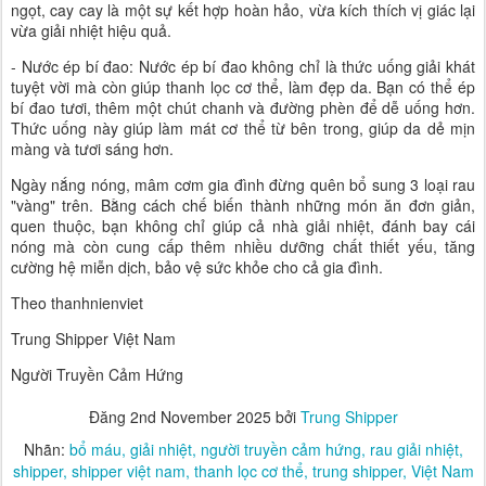
ngọt, cay cay là một sự kết hợp hoàn hảo, vừa kích thích vị giác lại
vừa giải nhiệt hiệu quả.
- Nước ép bí đao: Nước ép bí đao không chỉ là thức uống giải khát
tuyệt vời mà còn giúp thanh lọc cơ thể, làm đẹp da. Bạn có thể ép
bí đao tươi, thêm một chút chanh và đường phèn để dễ uống hơn.
Thức uống này giúp làm mát cơ thể từ bên trong, giúp da dẻ mịn
màng và tươi sáng hơn.
Ngày nắng nóng, mâm cơm gia đình đừng quên bổ sung 3 loại rau
"vàng" trên. Bằng cách chế biến thành những món ăn đơn giản,
quen thuộc, bạn không chỉ giúp cả nhà giải nhiệt, đánh bay cái
nóng mà còn cung cấp thêm nhiều dưỡng chất thiết yếu, tăng
cường hệ miễn dịch, bảo vệ sức khỏe cho cả gia đình.
Theo thanhnienviet
Trung Shipper Việt Nam
Người Truyền Cảm Hứng
Đăng
2nd November 2025
bởi
Trung Shipper
Nhãn:
bổ máu
giải nhiệt
người truyền cảm hứng
rau giải nhiệt
shipper
shipper việt nam
thanh lọc cơ thể
trung shipper
Việt Nam