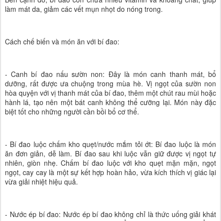
làm mát da, giảm các vết mụn nhọt do nóng trong.
Cách chế biến và món ăn với bí đao:
- Canh bí đao nấu sườn non: Đây là món canh thanh mát, bổ
dưỡng, rất được ưa chuộng trong mùa hè. Vị ngọt của sườn non
hòa quyện với vị thanh mát của bí đao, thêm một chút rau mùi hoặc
hành lá, tạo nên một bát canh không thể cưỡng lại. Món này đặc
biệt tốt cho những người cần bồi bổ cơ thể.
- Bí đao luộc chấm kho quẹt/nước mắm tỏi ớt: Bí đao luộc là món
ăn đơn giản, dễ làm. Bí đao sau khi luộc vẫn giữ được vị ngọt tự
nhiên, giòn nhẹ. Chấm bí đao luộc với kho quẹt mặn mặn, ngọt
ngọt, cay cay là một sự kết hợp hoàn hảo, vừa kích thích vị giác lại
vừa giải nhiệt hiệu quả.
- Nước ép bí đao: Nước ép bí đao không chỉ là thức uống giải khát