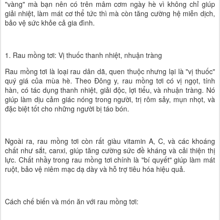
"vàng" mà bạn nên có trên mâm cơm ngày hè vì không chỉ giúp
giải nhiệt, làm mát cơ thể tức thì mà còn tăng cường hệ miễn dịch,
bảo vệ sức khỏe cả gia đình.
1. Rau mồng tơi: Vị thuốc thanh nhiệt, nhuận tràng
Rau mồng tơi là loại rau dân dã, quen thuộc nhưng lại là "vị thuốc"
quý giá của mùa hè. Theo Đông y, rau mồng tơi có vị ngọt, tính
hàn, có tác dụng thanh nhiệt, giải độc, lợi tiểu, và nhuận tràng. Nó
giúp làm dịu cảm giác nóng trong người, trị rôm sảy, mụn nhọt, và
đặc biệt tốt cho những người bị táo bón.
Ngoài ra, rau mồng tơi còn rất giàu vitamin A, C, và các khoáng
chất như sắt, canxi, giúp tăng cường sức đề kháng và cải thiện thị
lực. Chất nhầy trong rau mồng tơi chính là "bí quyết" giúp làm mát
ruột, bảo vệ niêm mạc dạ dày và hỗ trợ tiêu hóa hiệu quả.
Cách chế biến và món ăn với rau mồng tơi: