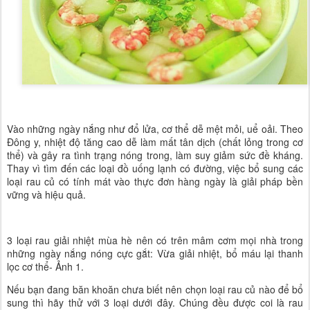
Vào những ngày nắng như đổ lửa, cơ thể dễ mệt mỏi, uể oải. Theo
Đông y, nhiệt độ tăng cao dễ làm mất tân dịch (chất lỏng trong cơ
thể) và gây ra tình trạng nóng trong, làm suy giảm sức đề kháng.
Thay vì tìm đến các loại đồ uống lạnh có đường, việc bổ sung các
loại rau củ có tính mát vào thực đơn hàng ngày là giải pháp bền
vững và hiệu quả.
3 loại rau giải nhiệt mùa hè nên có trên mâm cơm mọi nhà trong
những ngày nắng nóng cực gắt: Vừa giải nhiệt, bổ máu lại thanh
lọc cơ thể- Ảnh 1.
Nếu bạn đang băn khoăn chưa biết nên chọn loại rau củ nào để bổ
sung thì hãy thử với 3 loại dưới đây. Chúng đều được coi là rau