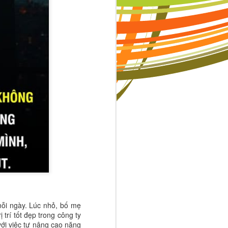
iàu có. Điều
hăn và cùng
mà được xây
 giá trị của
úp bạn tránh
mỗi ngày. Lúc nhỏ, bố mẹ
thể nâng tầm
trí tốt đẹp trong công ty
với việc tự nâng cao năng