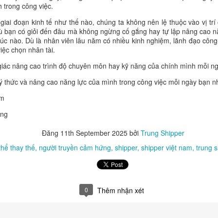
ắt. Hãy kết nối bằng sự chân thành, sự tôn trọng và tinh thần cùng phá
 trong công việc.
à không tính toán, bạn đang gieo những hạt giống của sự tin cậy. Đế
giai đoạn kinh tế như thế nào, chúng ta không nên lệ thuộc vào vị tr
nh những cơ hội mà tiền cũng không thể mua được. Mỗi người bạn tử 
Dù bạn có giỏi đến đâu mà không ngừng cố gắng hay tự lập nâng cao n
iới mới, một bài học mới và một phiên bản tốt hơn của chính bạn.
ứ lúc nào. Dù là nhân viên lâu năm có nhiều kinh nghiệm, lãnh đạo cô
đã gặp được ai khiến mình trưởng thành hơn? Bạn đã chủ động làm que
việc chọn nhân tài.
 người bạn đáng tin cậy của bao nhiêu người? Đừng chờ người khác tì
 giác nâng cao trình độ chuyên môn hay kỹ năng của chính mình mỗi ng
 nối, lan tỏa giá trị và tạo nên những cuộc gặp gỡ có ý nghĩa. Những
hệ không phải là danh sách số điện thoại, mà là mạng lưới của niềm ti
 ý thức và nâng cao năng lực của mình trong công việc mỗi ngày bạn n
 có thêm một người bạn chất lượng, sau mười năm bạn sẽ sở hữu một
am
của tri thức, kinh nghiệm, sự hỗ trợ, lòng biết ơn và những cơ hội khôn
ứng
ó thể biến động, nhưng những mối quan hệ được xây dựng bằng sự chân
an. Đó mới chính là sức mạnh thực sự của một cuộc đời giàu có, hạnh ph
Đăng
11th September 2025
bởi
Trung Shipper
hể thay thế
người truyền cảm hứng
shipper
shipper việt nam
trung s
0
Thêm nhận xét
Đăng
Yesterday
bởi
Trung Shipper
Nhãn:
trung shipper