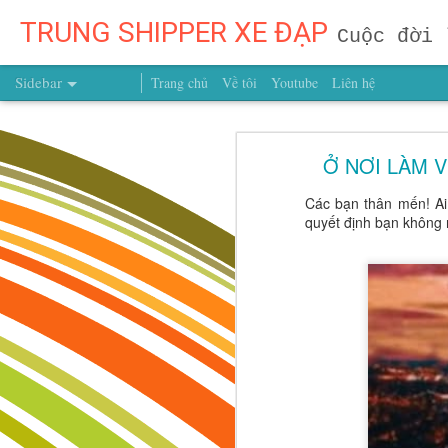
TRUNG SHIPPER XE ĐẠP
Cuộc đời 
Sidebar
Trang chủ
Về tôi
Youtube
Liên hệ
Một Người Bạn Chất Lượng Mỗi Năm – Khoản Đầu Tư Có Giá Trị Hơn Cả Núi Vàng!
Một Người Bạn Chất Lư
Ở NƠI LÀM V
Muốn Con Trở Thành Người Dẫn Đầu? Đừng Dạy Con Chạy Theo Người Khác, Hãy Dạy Con Theo Đuổi Mục Tiêu Của Chính Mình
Có một sự thật mà rất nhiều người c
Các bạn thân mến! Ai 
Muốn Con Thành Công, Đừng Để Con Mất Mục Tiêu Từ Quá Sớm
dựng lại, nhưng một mối quan hệ ch
quyết định bạn không n
chỉ là vật chất. Còn một người bạn
Muốn Con Trở Thành Người Chiến Thắng? Hãy Dạy Con Hiểu Chính Mình Từ Hôm Nay!
rất đơn giản nhưng vô cùng mạnh mẽ:
Muốn Con Thành Công, Đừng Chỉ Hỏi Con Giỏi Gì – Hãy Giúp Con Biết Mình Là Ai Từ Những Năm Tháng Đầu Đời
Vừa Đi Vừa Điều Chỉnh: Dạy Trẻ Từ Sớm Tư Duy Của Người Kiến Tạo Tương Lai
ĐỪNG ĐỢI CON LỚN MỚI DẠY – TƯƠNG LAI ĐƯỢC QUYẾT ĐỊNH TỪ BƯỚC ĐẦU TIÊN
CUỘC SỐNG LÀ MỘT SÂN KHẤU HÃY LÀ NGƯỜI ĐẠO DIỄN BIÊN KỊCH VÀ DIỄN VIÊN TRONG CÂU CHUYỆN CỦA CHÍNH BẠN