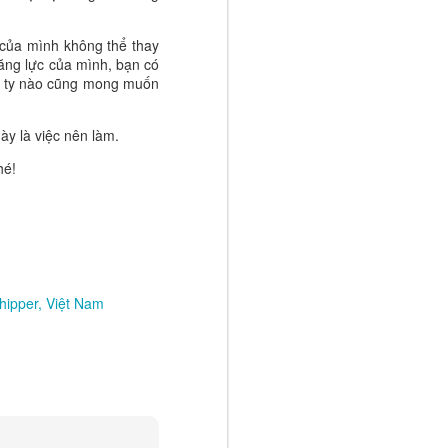
t triển. Khi
n một ngày,
í của mình không thể thay
tế giống như
ăng lực của mình, bạn có
ng ty nào cũng mong muốn
n với ai có
m đến mình.
ày là việc nên làm.
 người thành
n.
hé!
 kho báu mà
g giới hạn.
 thành sẽ
úc và thành
hipper
Việt Nam