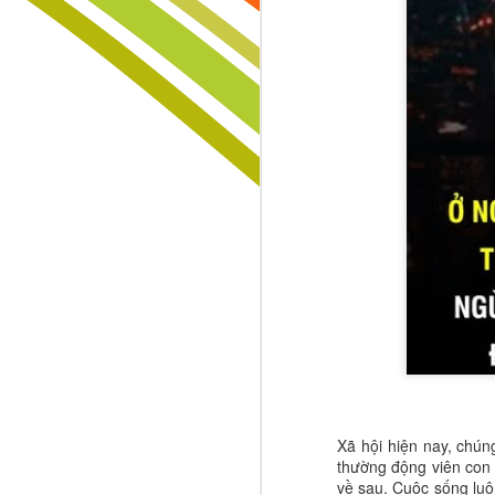
ĐỪNG CHỜ CON LỚN MỚI DẠY – NHỮNG CHIẾN THẮNG VĨ ĐẠI ĐƯỢC XÂY DỰNG TỪ NHỮNG BƯỚC NHỎ ĐẦU ĐỜI
Đừng Để Giấc Mơ Chết Vì Hai Chữ “Ổn Định”
Người Chiến Thắng Không Chờ Ý Tưởng – Họ Biết "Đánh Cắp" Điều Giá Trị Và Biến Nó Thành Di Sản
SÁNG TẠO KHÔNG PHẢI ĐẶC QUYỀN CỦA THIÊN TÀI – ĐÓ LÀ VŨ KHÍ CỦA NHỮNG NGƯỜI MUỐN CHIẾN THẮNG!
HIỂU CON TRƯỚC KHI QUÁ MUỘN – ĐÓ LÀ KHOẢN ĐẦU TƯ GIÁ TRỊ NHẤT CỦA MỌI BẬC CHA MẸ
🚨 THỜI SINH VIÊN: ĐỪNG CHỈ TÍCH LŨY KIẾN THỨC, HÃY TÍCH LŨY NHỮNG MỐI QUAN HỆ CHẤT LƯỢNG – TÀI SẢN CÓ THỂ THAY ĐỔI CẢ CUỘC ĐỜI BẠN! 🌏🎓
Thế giới ngày nay không thiếu ngườ
hiếm nhất chính là những con ngườ
🌿 MÙA HÈ XANH KHÔNG CHỈ LÀ MỘT CHUYẾN ĐI – ĐÓ LÀ MỘT KỶ NIỆM ĐẸP NHẤT CỦA TUỔI TRẺ!
nhau phát triển lâu dài. Thành cô
bằng lòng tin, sự tử tế và những m
KHI BẠN THỨC DẬY VÀO BUỔI SÁNG HÃY NGHĨ RẰNG MÌNH CÒN SỐNG LÀ MỘT ĐẶC ÂN LỚN LAO
Hãy quan sát những người thành công
một cuộc trò chuyện đúng người có 
ĐỜI NGƯỜI LA MỘT HỢP ĐỒNG TRỌN GÓI NIỀM VUI NỖI BUỒN HẠNH PHÚC KHỔ ĐAU TẤT CẢ CHỈ BÁN CHUNG MỘT GÓI KHÔNG THỂ MUA RIÊNG TỪNG THỨ MỘT
Xã hội hiện nay, chú
nhiều năm sai lầm. Một người thầy 
thường động viên con m
tư duy của bạn mỗi ngày. Đó là nhữn
RẠNG NGỜI NHƯ ÁNH SÁNG MẶT TRỜI HÃY CHIẾM LĨNH NGÀY HÔM NAY VỚI SỰ LẠC QUAN VÀ SỨC SỐNG
về sau. Cuộc sống luôn