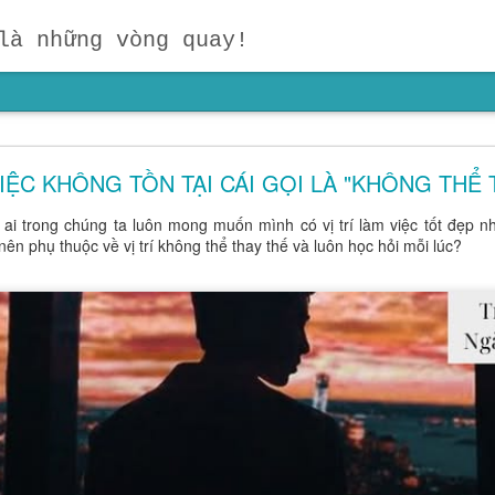
là những vòng quay!
ợng Mỗi Năm – Khoản Đầu Tư Có Giá Trị Hơn Cả 
Vàng!
IỆC KHÔNG TỒN TẠI CÁI GỌI LÀ "KHÔNG THỂ 
hỉ nhận ra khi đã đi qua nửa cuộc đời: tiền bạc có thể kiếm lại, tài sả
ai trong chúng ta luôn mong muốn mình có vị trí làm việc tốt đẹp nhấ
ất lượng thì không thể mua bằng bất kỳ số tiền nào. Vàng bạc, châu 
ên phụ thuộc về vị trí không thể thay thế và luôn học hỏi mỗi lúc?
 chân thành có thể mở ra cả một tương lai. Vì vậy, hãy đặt cho mình 
 mỗi năm kết thêm ít nhất một người bạn thật sự giá trị.