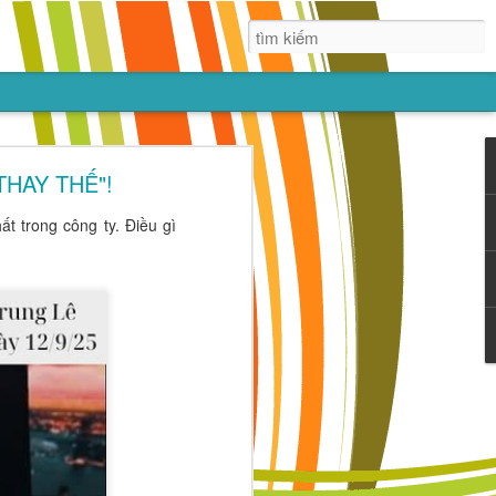
Núi
THAY THẾ"!
n có thể xây
t trong công ty. Điều gì
báu rồi cũng
một mục tiêu