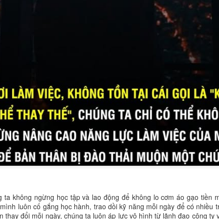
i thông minh, không thiếu người chăm chỉ, cũng không thiếu người g
i sẵn sàng truyền cảm hứng, chia sẻ cơ hội, nâng đỡ nhau khi khó k
ng bền vững không được xây bằng những viên gạch mang tên tiền bạc, 
ối quan hệ được vun đắp qua năm tháng.
 nhất. Họ luôn dành thời gian gặp gỡ, học hỏi và kết nối. Họ hiểu rằng
thể thay đổi cả hướng đi của sự nghiệp. Một người bạn giỏi có thể gi
ng ta không ngừng học tập và lao động để không lo cơm áo gạo tiền 
tốt có thể rút ngắn hành trình thành công. Một cộng đồng tích cực có 
ình luôn cố gắng học hành, trao dồi kỹ năng mỗi ngày để có nhiều trị 
g tài sản vô hình nhưng mang lại giá trị hữu hình vô cùng to lớn.
 thay đổi mỗi ngày, chúng ta luôn áp lực vô hình từ lãnh đạo công ty 