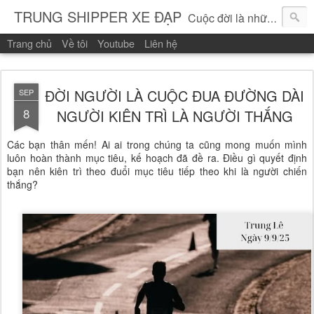
TRUNG SHIPPER XE ĐẠP
Cuộc đời là những vòng quay!
Trang chủ
Về tôi
Youtube
Liên hệ
ĐỜI NGƯỜI LÀ CUỘC ĐUA ĐƯỜNG DÀI
SEP
8
NGƯỜI KIÊN TRÌ LÀ NGƯỜI THẮNG
Các bạn thân mến! Ai ai trong chúng ta cũng mong muốn mình
luôn hoàn thành mục tiêu, kế hoạch đã đề ra. Điều gì quyết định
bạn nên kiên trì theo đuổi mục tiêu tiếp theo khi là người chiến
thắng?