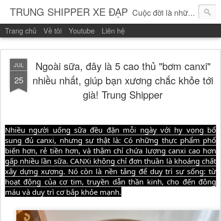
TRUNG SHIPPER XE ĐẠP
Cuộc đời là những vòng quay!
Trang chủ
Về tôi
Youtube
Liên hệ
Ngoài sữa, đây là 5 cao thủ "bơm canxi"
JUL
nhiều nhất, giúp bạn xương chắc khỏe tới
25
già! Trung Shipper
Nhiều người uống sữa đều đặn mỗi ngày với hy vọng bổ
sung đủ canxi, nhưng sự thật là: Có những thực phẩm phổ
biến hơn, rẻ tiền hơn, và thậm chí chứa lượng canxi cao hơn
gấp nhiều lần sữa. CANXi không chỉ đơn thuần là khoáng chất
xây dựng xương. Nó còn là nền tảng để duy trì sự sống: từ
hoạt động của cơ tim, truyền dẫn thần kinh, cho đến đông
máu và duy trì cơ bắp khỏe mạnh.