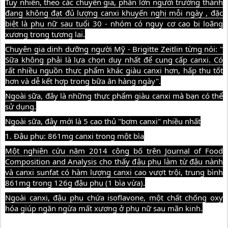
Tuy nhiên, theo các chuyên gia, phần lớn người trưởng thành
đang không đạt đủ lượng canxi khuyến nghị mỗi ngày , đặc
biệt là phụ nữ sau tuổi 30 - nhóm có nguy cơ cao bị loãng
xương trong tương lai.
Chuyên gia dinh dưỡng người Mỹ - Brigitte Zeitlin từng nói: "
Sữa không phải là lựa chọn duy nhất để cung cấp canxi. Có
rất nhiều nguồn thực phẩm khác giàu canxi hơn, hấp thu tốt
hơn và dễ kết hợp trong bữa ăn hàng ngày".
Ngoài sữa, đây là những thực phẩm giàu canxi mà bạn có thể
sử dụng.
Ngoài sữa, đây mới là 5 cao thủ "bơm canxi" nhiều nhất
1. Đậu phụ: 861mg canxi trong một bìa
Một nghiên cứu năm 2014 công bố trên Journal of Food
Composition and Analysis cho thấy đậu phụ làm từ đậu nành
và canxi sunfat có hàm lượng canxi cao vượt trội, trung bình
861mg trong 126g đậu phụ (1 bìa vừa).
Ngoài canxi, đậu phụ chứa isoflavone, một chất chống oxy
hóa giúp ngăn ngừa mất xương ở phụ nữ sau mãn kinh.