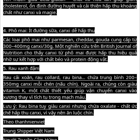
cholesterol, ổn định đường huyết và cải thiện hấp thu khoáng
chất như canxi và magie.
4. Phô mai: Ít đường sữa, canxi dễ hấp thu
Các loại phô mai như parmesan, cheddar, gouda cung cấp từ
300–400mg canxi/30g. Một nghiên cứu trên British Journal of
Nutrition cho thấy canxi từ phô mai được hấp thu hiệu quả
nhờ sự kết hợp với chất béo và protein động vật.
5. Rau xanh đậm
Rau cải xoăn, rau collard, rau bina… chứa trung bình 200–
350mg canxi mỗi chén (nấu chín). Ngoài ra, chúng còn giàu
vitamin K, một chất thiết yếu giúp vận chuyển canxi vào
xương thay vì tích tụ trong mạch máu.
Lưu ý: Rau bina tuy giàu canxi nhưng chứa oxalate - chất ức
chế hấp thu canxi, vì vậy nên ăn luộc chín.
Theo thanhnienviet
Trung Shipper Việt Nam
Người Truyền Cảm Hứng