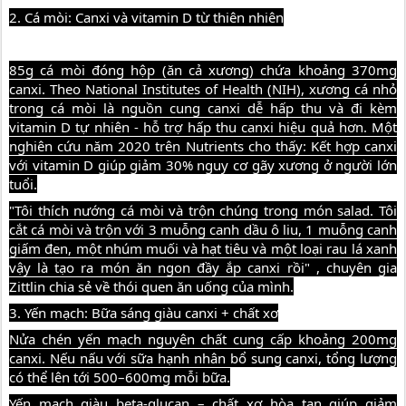
2. Cá mòi: Canxi và vitamin D từ thiên nhiên
85g cá mòi đóng hộp (ăn cả xương) chứa khoảng 370mg
canxi. Theo National Institutes of Health (NIH), xương cá nhỏ
trong cá mòi là nguồn cung canxi dễ hấp thu và đi kèm
vitamin D tự nhiên - hỗ trợ hấp thu canxi hiệu quả hơn. Một
nghiên cứu năm 2020 trên Nutrients cho thấy: Kết hợp canxi
với vitamin D giúp giảm 30% nguy cơ gãy xương ở người lớn
tuổi.
"Tôi thích nướng cá mòi và trộn chúng trong món salad. Tôi
cắt cá mòi và trộn với 3 muỗng canh dầu ô liu, 1 muỗng canh
giấm đen, một nhúm muối và hạt tiêu và một loại rau lá xanh
vậy là tạo ra món ăn ngon đầy ắp canxi rồi" , chuyên gia
Zittlin chia sẻ về thói quen ăn uống của mình.
3. Yến mạch: Bữa sáng giàu canxi + chất xơ
Nửa chén yến mạch nguyên chất cung cấp khoảng 200mg
canxi. Nếu nấu với sữa hạnh nhân bổ sung canxi, tổng lượng
có thể lên tới 500–600mg mỗi bữa.
Yến mạch giàu beta-glucan – chất xơ hòa tan giúp giảm