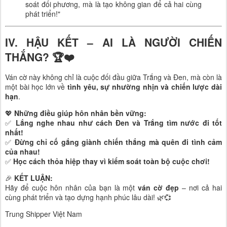
soát đối phương, mà là tạo không gian để cả hai cùng
phát triển!"
IV. HẬU KẾT – AI LÀ NGƯỜI CHIẾN
THẮNG? 🏆❤️
Ván cờ này không chỉ là cuộc đối đầu giữa Trắng và Đen, mà còn là
một bài học lớn về
tình yêu, sự nhường nhịn và chiến lược dài
hạn
.
💖
Những điều giúp hôn nhân bền vững:
✅
Lắng nghe nhau như cách Đen và Trắng tìm nước đi tốt
nhất!
✅
Đừng chỉ cố gắng giành chiến thắng mà quên đi tình cảm
của nhau!
✅
Học cách thỏa hiệp thay vì kiểm soát toàn bộ cuộc chơi!
🎉
KẾT LUẬN:
Hãy để cuộc hôn nhân của bạn là một
ván cờ đẹp
– nơi cả hai
cùng phát triển và tạo dựng hạnh phúc lâu dài! 🌿💞
Trung Shipper Việt Nam