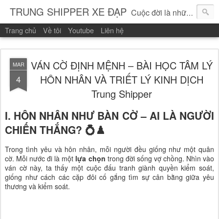
TRUNG SHIPPER XE ĐẠP
Cuộc đời là những vòng quay!
Trang chủ
Về tôi
Youtube
Liên hệ
VÁN CỜ ĐỊNH MỆNH – BÀI HỌC TÂM LÝ
MAR
HÔN NHÂN VÀ TRIẾT LÝ KINH DỊCH
4
Trung Shipper
I. HÔN NHÂN NHƯ BÀN CỜ – AI LÀ NGƯỜI
CHIẾN THẮNG? 💍♟️
Trong tình yêu và hôn nhân, mỗi người đều giống như một quân
cờ. Mỗi nước đi là một
lựa chọn
trong đời sống vợ chồng. Nhìn vào
ván cờ này, ta thấy một cuộc đấu tranh giành quyền kiểm soát,
giống như cách các cặp đôi cố gắng tìm sự cân bằng giữa yêu
thương và kiểm soát.