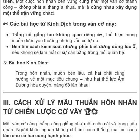
triển
. Một cuộc hôn nhân bền vững cũng như một ván cờ thành
công – không phải ai thắng ai thua, mà là
cùng nhau xây dựng
một thế trận vững chắc!
📜
Các bài học từ Kinh Dịch trong ván cờ này:
Trắng cố gắng tạo không gian riêng
🏡, thể hiện mong
muốn được yêu thương nhưng vẫn có tự do.
Đen tìm cách kiểm soát nhưng phải biết dừng đúng lúc
⏳,
nếu không sẽ làm mất đi sự cân bằng trong mối quan hệ.
💡
Bài học Kinh Dịch:
Trong hôn nhân, muốn bền lâu, cả hai phải cùng
hướng về một mục tiêu chung – như hai thế lực Âm
Dương hòa quyện, nâng đỡ lẫn nhau!
III. CÁCH XỬ LÝ MÂU THUẪN HÔN NHÂN
TỪ CHIẾN LƯỢC CỜ VÂY 🏆💞
Một ván cờ căng thẳng cũng giống như một cuộc cãi vã trong hôn
nhân. Người khôn ngoan không chỉ tìm cách thắng, mà tìm cách
làm cho cả hai cùng hạnh phúc
.