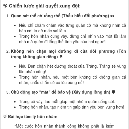
🎯
Chiến lược giải quyết xung đột:
Quan sát thế cờ tổng thể (Thấu hiểu đối phương) 👀
Nếu chỉ chăm chăm vào từng quân cờ mà không nhìn cả
bàn cờ, ta dễ mắc sai lầm.
Trong hôn nhân cũng vậy, đừng chỉ nhìn vào một lỗi lầm
nhỏ mà quên đi tổng thể tình yêu của hai người!
Không nên chặn mọi đường đi của đối phương (Tôn
trọng không gian riêng) 🚪
Nếu Đen chặn hết đường thoát của Trắng, Trắng sẽ vùng
lên phản công!
Trong hôn nhân, nếu một bên không có không gian cá
nhân, chắc chắn sẽ có lúc bùng nổ!
Chủ động tạo “mắt” để bảo vệ (Xây dựng lòng tin) 🛡️
Trong cờ vây, tạo mắt giúp một nhóm quân sống sót.
Trong hôn nhân, tạo niềm tin giúp tình yêu bền vững hơn!
💡
Bài học tâm lý hôn nhân:
"Một cuộc hôn nhân thành công không phải là kiểm