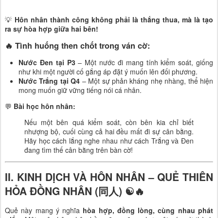
💡
Hôn nhân thành công không phải là thắng thua, mà là tạo
ra sự hòa hợp giữa hai bên!
🔥
Tình huống then chốt trong ván cờ:
Nước Đen tại P3
– Một nước đi mang tính kiểm soát, giống
như khi một người cố gắng áp đặt ý muốn lên đối phương.
Nước Trắng tại Q4
– Một sự phản kháng nhẹ nhàng, thể hiện
mong muốn giữ vững tiếng nói cá nhân.
💬
Bài học hôn nhân:
Nếu một bên quá kiểm soát, còn bên kia chỉ biết
nhượng bộ, cuối cùng cả hai đều mất đi sự cân bằng.
Hãy học cách lắng nghe nhau như cách Trắng và Đen
đang tìm thế cân bằng trên bàn cờ!
II. KINH DỊCH VÀ HÔN NHÂN – QUẺ THIÊN
HỎA ĐỒNG NHÂN (同人) ☯🔥
Quẻ này mang ý nghĩa
hòa hợp, đồng lòng, cùng nhau phát