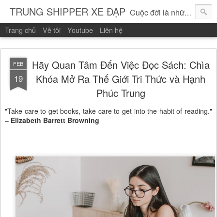
TRUNG SHIPPER XE ĐẠP
Cuộc đời là những vòng quay!
Trang chủ
Về tôi
Youtube
Liên hệ
Hãy Quan Tâm Đến Việc Đọc Sách: Chìa
FEB
Khóa Mở Ra Thế Giới Tri Thức và Hạnh
19
Phúc Trung
"Take care to get books, take care to get into the habit of reading."
–
Elizabeth Barrett Browning