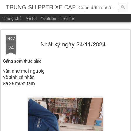
TRUNG SHIPPER XE ĐẠP
Cuộc đời là những vòng quay!
Trang chủ
Về tôi
Youtube
Liên hệ
NOV
Nhật ký ngày 24/11/2024
24
Sáng sớm thức giấc
Vẫn như mọi ngươig
Vệ sinh cá nhân
Ra
xe mười tám