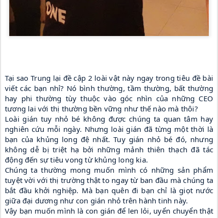
Tại sao Trung lại đề cập 2 loài vật này ngay trong tiêu đề bài 
viết các bạn nhỉ? Nó bình thường, tầm thường, bất thường 
hay phi thường tùy thuộc vào góc nhìn của những CEO 
tương lai với thị thường bền vững như thế nào mà thôi? 
Loài gián tuy nhỏ bé không được chúng ta quan tâm hay 
nghiên cứu mỗi ngày. Nhưng loài gián đã từng một thời là 
bạn của khủng long đệ nhất. Tuy gián nhỏ bé đó, nhưng 
không dễ bị triệt hạ bởi những mảnh thiên thạch đã tác 
động đến sự tiêu vong từ khủng long kia. 
Chúng ta thường mong muốn mình có những sản phẩm 
tuyệt vời với thị trường thật to ngay từ ban đầu mà chúng ta 
bắt đầu khởi nghiệp. Mà bạn quên đi bạn chỉ là giọt nước 
giữa đại dương như con gián nhỏ trên hành tinh này. 
Vậy bạn muốn mình là con gián để len lỏi, uyển chuyển thật 