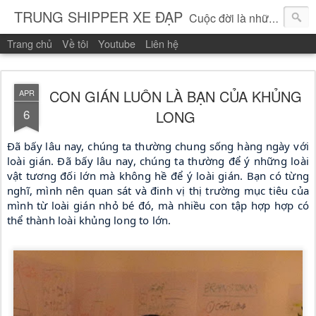
TRUNG SHIPPER XE ĐẠP
Cuộc đời là những vòng quay!
Trang chủ
Về tôi
Youtube
Liên hệ
CON GIÁN LUÔN LÀ BẠN CỦA KHỦNG
APR
6
LONG
Đã bấy lâu nay, chúng ta thường chung sống hàng ngày với 
loài gián. Đã bấy lâu nay, chúng ta thường để ý những loài 
vật tương đối lớn mà không hề để ý loài gián. Bạn có từng 
nghĩ, mình nên quan sát và đinh vị thị trường mục tiêu của 
mình từ loài gián nhỏ bé đó, mà nhiều con tập hợp hợp có 
thể thành loài khủng long to lớn. 