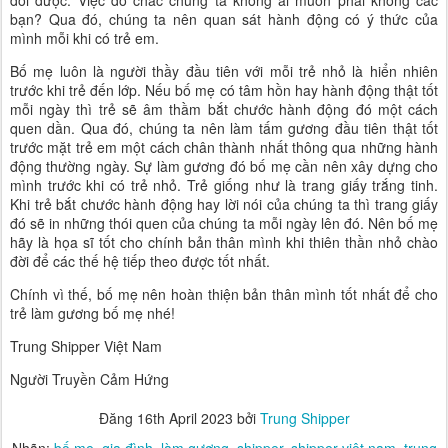
đổi được. Việc đó chắc chúng ta không ai muốn phải không các
bạn? Qua đó, chúng ta nên quan sát hành động có ý thức của
mình mỗi khi có trẻ em.
Bố mẹ luôn là người thầy đầu tiên với mỗi trẻ nhỏ là hiển nhiên
trước khi trẻ đến lớp. Nếu bố mẹ có tâm hồn hay hành động thật tốt
mỗi ngày thì trẻ sẽ âm thầm bắt chước hành động đó một cách
quen dần. Qua đó, chúng ta nên làm tấm gương đầu tiên thật tốt
trước mặt trẻ em một cách chân thành nhất thông qua những hành
động thường ngày. Sự làm gương đó bố mẹ cần nên xây dựng cho
mình trước khi có trẻ nhỏ. Trẻ giống như là trang giấy trắng tinh.
Khi trẻ bắt chước hành động hay lời nói của chúng ta thì trang giấy
đó sẽ in những thói quen của chúng ta mỗi ngày lên đó. Nên bố mẹ
hãy là họa sĩ tốt cho chính bản thân mình khi thiên thần nhỏ chào
đời để các thế hệ tiếp theo được tốt nhất.
Chính vì thế, bố mẹ nên hoàn thiện bản thân mình tốt nhất để cho
trẻ làm gương bố mẹ nhé!
Trung Shipper Việt Nam
Người Truyền Cảm Hứng
Đăng
16th April 2023
bởi
Trung Shipper