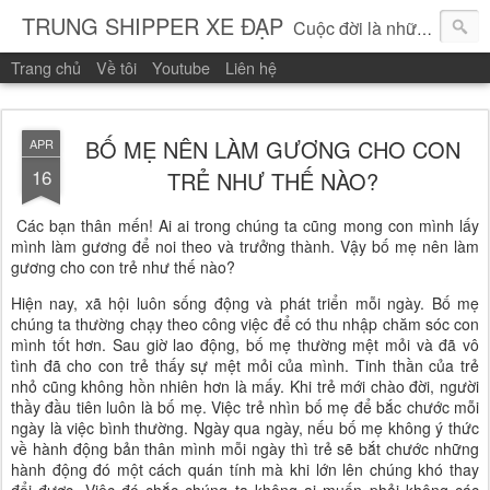
TRUNG SHIPPER XE ĐẠP
Cuộc đời là những vòng quay!
Trang chủ
Về tôi
Youtube
Liên hệ
BỐ MẸ NÊN LÀM GƯƠNG CHO CON
APR
16
TRẺ NHƯ THẾ NÀO?
Các bạn thân mến! Ai ai trong chúng ta cũng mong con mình lấy
mình làm gương để noi theo và trưởng thành. Vậy bố mẹ nên làm
gương cho con trẻ như thế nào?
Hiện nay, xã hội luôn sống động và phát triển mỗi ngày. Bố mẹ
chúng ta thường chạy theo công việc để có thu nhập chăm sóc con
mình tốt hơn. Sau giờ lao động, bố mẹ thường mệt mỏi và đã vô
tình đã cho con trẻ thấy sự mệt mỏi của mình. Tinh thần của trẻ
nhỏ cũng không hồn nhiên hơn là mấy. Khi trẻ mới chào đời, người
thầy đầu tiên luôn là bố mẹ. Việc trẻ nhìn bố mẹ để bắc chước mỗi
ngày là việc bình thường. Ngày qua ngày, nếu bố mẹ không ý thức
về hành động bản thân mình mỗi ngày thì trẻ sẽ bắt chước những
hành động đó một cách quán tính mà khi lớn lên chúng khó thay