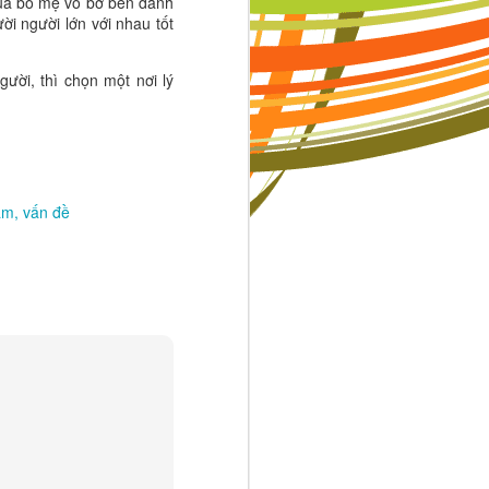
của bố mẹ vô bờ bến dành
i người lớn với nhau tốt
ười, thì chọn một nơi lý
am
vấn đề
à những tiêu
uôn muốn trở
ạnh tranh sẽ
ng con, mỗi
mẹ hỏi con:
 Khi cha mẹ
 sự nỗ lực.
dỗ của cuộc