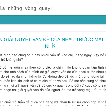
là những vòng quay!
ười Dẫn Đầu? Đừng Dạy Con Chạy Theo Người Kh
on Theo Đuổi Mục Tiêu Của Chính Mình
N GIẢI QUYẾT VẤN ĐỀ CỦA NHAU TRƯỚC MẶT
NHỈ?
ậc cha mẹ suy ngẫm:
"Hãy nhắm vào mục tiêu của mình, chứ đừn
ng chỉ dành cho người trưởng thành, mà còn là kim chỉ nam cho giáo 
a đình nào cũng có ít hay nhiều vấn đề khó chịu hàng ngày. Vậy bố 
 biết mình muốn gì sẽ luôn mạnh mẽ hơn một đứa trẻ chỉ biết so sánh
 trẻ không nhỉ?
 con biết đọc, biết viết hay biết tính toán trước tuổi. Điều quan trọ
y dựng mục tiêu và nuôi dưỡng khát vọng ngay từ những năm đầu đời.
số bố mẹ luôn chạy theo công việc là chính. Họ không quan tâm tìn
m chế tính cách của mình để giải quyết vấn đề của nhau trước nhau t
ấy đó sẽ tạo đà cho những ký ức không đẹp đẽ lúc nhỏ trong tương lại 
thiếu bản lĩnh khi lãnh tổ chức của mình về sau. Bố mẹ nào cũng có nh
n lựa nơi giải quyết vấn đề đó cực kỳ quan trọng đối với cuộc sống s
ựa chọn nơi giải quyết vấn đề của người lớn mà trẻ vắng mặt thì trẽ 
h cuối mỗi tuần để đi cà phê riêng với nhau là sự lựa chọn hợp lý nhất