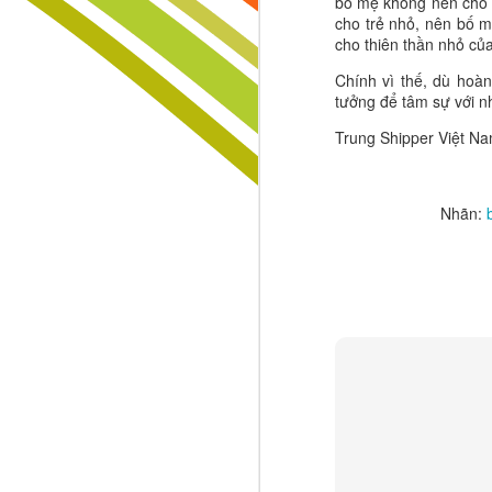
bố mẹ không nên cho 
cho trẻ nhỏ, nên bố 
Đừng Để Giấc Mơ Chết Vì Hai Chữ “Ổn Định”
cho thiên thần nhỏ củ
Chính vì thế, dù hoàn
Người Chiến Thắng Không Chờ Ý Tưởng – Họ Biết "Đánh Cắp" Điều Giá Trị Và Biến Nó Thành Di Sản
tưởng để tâm sự với n
SÁNG TẠO KHÔNG PHẢI ĐẶC QUYỀN CỦA THIÊN TÀI – ĐÓ LÀ VŨ KHÍ CỦA NHỮNG NGƯỜI MUỐN CHIẾN THẮNG!
Trung Shipper Việt N
HIỂU CON TRƯỚC KHI QUÁ MUỘN – ĐÓ LÀ KHOẢN ĐẦU TƯ GIÁ TRỊ NHẤT CỦA MỌI BẬC CHA MẸ
Nhãn:
🚨 THỜI SINH VIÊN: ĐỪNG CHỈ TÍCH LŨY KIẾN THỨC, HÃY TÍCH LŨY NHỮNG MỐI QUAN HỆ CHẤT LƯỢNG – TÀI SẢN CÓ THỂ THAY ĐỔI CẢ CUỘC ĐỜI BẠN! 🌏🎓
Thế giới hôm nay thay đổi với tốc đ
🌿 MÙA HÈ XANH KHÔNG CHỈ LÀ MỘT CHUYẾN ĐI – ĐÓ LÀ MỘT KỶ NIỆM ĐẸP NHẤT CỦA TUỔI TRẺ!
chuẩn thành công từ rất sớm. Nếu c
thành người giống người khác thay 
KHI BẠN THỨC DẬY VÀO BUỔI SÁNG HÃY NGHĨ RẰNG MÌNH CÒN SỐNG LÀ MỘT ĐẶC ÂN LỚN LAO
nhanh mệt mỏi. Nhưng một đứa trẻ bi
Cha mẹ chính là người thầy đầu ti
ĐỜI NGƯỜI LA MỘT HỢP ĐỒNG TRỌN GÓI NIỀM VUI NỖI BUỒN HẠNH PHÚC KHỔ ĐAU TẤT CẢ CHỈ BÁN CHUNG MỘT GÓI KHÔNG THỂ MUA RIÊNG TỪNG THỨ MỘT
bữa cơm gia đình đầy yêu thương đ
"Hôm nay con học được điều gì mới
RẠNG NGỜI NHƯ ÁNH SÁNG MẶT TRỜI HÃY CHIẾM LĨNH NGÀY HÔM NAY VỚI SỰ LẠC QUAN VÀ SỨC SỐNG
khen con vì sự cố gắng thay vì chỉ 
Một đứa trẻ được giáo dục đúng từ
BẠN ĐỪNG BAO GIỜ NGHĨ VẤP NGÃ CỦA MÌNH LÀ THẤT BẠI CHUNG CUỘC ĐỪNG BAO GIỜ COI CHÚNG TỰA NHƯ DẤU CHẤM HẾT BỞI THỰC TẾ CHO THẤY RẰNG KHI BẠN ĐẤU TRANH VƯỢT LÊN KHÓ KHĂN CHÍNH LÀ LÚC BẠN ĐANG TRẢI NGHIỆM CUỘC SỐNG