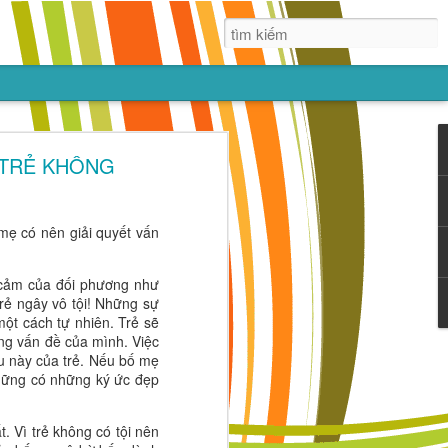
ác,
 TRẺ KHÔNG
g nhắm vào
dục sớm trẻ
mẹ có nên giải quyết vấn
 với bạn bè.
ng hơn cả là
h cảm của đối phương như
rẻ ngây vô tội! Những sự
một cách tự nhiên. Trẻ sẽ
ững vấn đề của mình. Việc
au này của trẻ. Nếu bố mẹ
những có những ký ức đẹp
. Vì trẻ không có tội nên