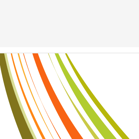
 không đến từ việc đánh bại bạn bè, mà đến từ việc mỗi ngày đều vư
a những con người tạo nên giá trị lớn cho gia đình, cộng đồng và đất 
học mới dạy con định hướng tương lai. Đừng chờ đến khi con thất bạ
 nay bằng những điều rất nhỏ: đọc sách cùng con, lắng nghe con, k
ệm cuộc sống và dạy con biết yêu thương, biết chịu trách nhiệm với 
ành, điều khiến con tự hào không phải là đã vượt qua bao nhiêu ngư
 cha mẹ từng gieo trồng từ thuở ấu thơ. Giáo dục sớm không tạo ra n
. Giáo dục sớm tạo nên những con người có bản lĩnh, có mục tiêu và có
ới là thành công bền vững mà mọi gia đình đều mong muốn.
Đăng
Yesterday
bởi
Trung Shipper
Nhãn:
trung shipper
0
Thêm nhận xét