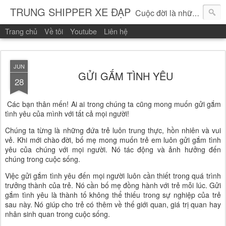
TRUNG SHIPPER XE ĐẠP
Cuộc đời là những vòng quay!
Trang chủ
Về tôi
Youtube
Liên hệ
JUN
GỬI GẮM TÌNH YÊU
28
Các bạn thân mến! Ai ai trong chúng ta cũng mong muốn gửi gắm
tình yêu của mình với tất cả mọi người!
Chúng ta từng là những đứa trẻ luôn trung thực, hồn nhiên và vui
vẻ. Khi mới chào đời, bố mẹ mong muốn trẻ em luôn gửi gắm tình
yêu của chúng với mọi người. Nó tác động và ảnh hưởng đến
chúng trong cuộc sống.
Việc gửi gắm tình yêu đến mọi người luôn cần thiết trong quá trình
trưởng thành của trẻ. Nó cần bố mẹ đồng hành với trẻ mỗi lúc. Gửi
gắm tình yêu là thành tố không thể thiếu trong sự nghiệp của trẻ
sau này. Nó giúp cho trẻ có thêm về thế giới quan, giá trị quan hay
nhân sinh quan trong cuộc sống.