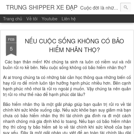
TRUNG SHIPPER XE ĐẠP
Cuộc đời là những vòng quay!
Trang chủ
Về tôi
Youtube
Liên hệ
NẾU CUỘC SỐNG KHÔNG CÓ BẢO
FEB
5
HIỂM NHÂN THỌ?
Các bạn thân mến! Khi chúng ta sinh ra luôn có niềm vui và nỗi
buồn rủi ro kề bên. Nếu cuộc sống không có bảo hiểm nhân thọ?
Ai ai trong chúng ta có những bài cần học thông qua những biến cố
hay rủi ro để mình luôn tận hưởng hạnh phúc nhiều hơn. Bên cạnh
hạnh phúc nhỏ nhoi là rủi ro ngoài ý muốn. Vậy chúng ta nên quản
trị rủi ro như thế nào để hạnh phúc dài lâu?
Bảo hiểm nhân thọ là một giải pháp giúp bạn quản trị rủi ro về tài
chính khi sức khỏe xuống cấp. Nếu sức khỏe bạn suy giảm mà bạn
chưa có bảo hiểm nhân thọ thì tài chính gia đình ra đi một cách
nhanh chóng mà gia định khó lo toang. Nếu bạn có bảo hiểm nhân
thọ thì công ty bảo hiểm sẽ lo về tài chính khi sức khoẻ của bạn
suy yếu. Đây là một giải pháp ưu việt để an toàn tài chính lâu dài