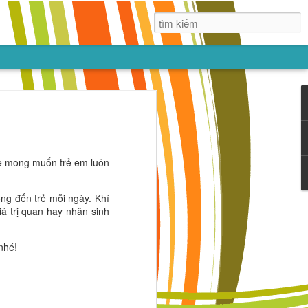
ẠN
lớn lên nhờ
 thứ, nhưng
 mẹ mong muốn trẻ em luôn
trẻ tin vào
ng đến trẻ mỗi ngày. Khí
iá trị quan hay nhân sinh
nhé!