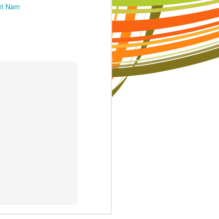
ệt Nam
c thi có thể
ười khác là
ó nghĩa ngày
những người
ạnh dạn hơn
hể khiến trẻ