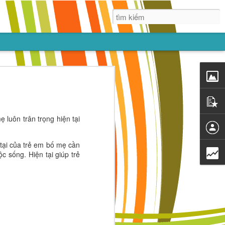
ác,
g nhắm vào
dục sớm trẻ
 luôn trân trọng hiện tại
 với bạn bè.
ng hơn cả là
 tại của trẻ em bố mẹ cần
c sống. Hiện tại giúp trẻ