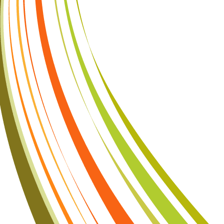
 không đến từ việc đánh bại bạn bè, mà đến từ việc mỗi ngày đều vư
a những con người tạo nên giá trị lớn cho gia đình, cộng đồng và đất 
học mới dạy con định hướng tương lai. Đừng chờ đến khi con thất bạ
 nay bằng những điều rất nhỏ: đọc sách cùng con, lắng nghe con, k
ệm cuộc sống và dạy con biết yêu thương, biết chịu trách nhiệm với 
ành, điều khiến con tự hào không phải là đã vượt qua bao nhiêu ngư
 cha mẹ từng gieo trồng từ thuở ấu thơ. Giáo dục sớm không tạo ra n
. Giáo dục sớm tạo nên những con người có bản lĩnh, có mục tiêu và có
ới là thành công bền vững mà mọi gia đình đều mong muốn.
Đăng
21 hours ago
bởi
Trung Shipper
Nhãn:
trung shipper
0
Thêm nhận xét