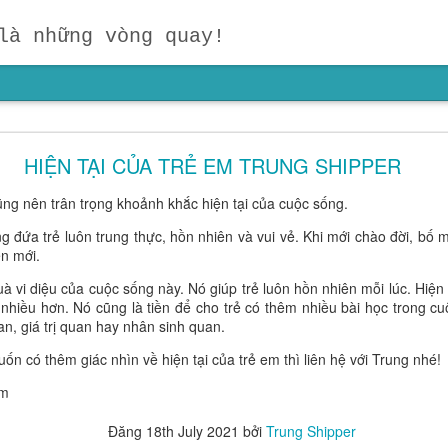
là những vòng quay!
ười Dẫn Đầu? Đừng Dạy Con Chạy Theo Người Kh
on Theo Đuổi Mục Tiêu Của Chính Mình
HIỆN TẠI CỦA TRẺ EM TRUNG SHIPPER
ậc cha mẹ suy ngẫm:
"Hãy nhắm vào mục tiêu của mình, chứ đừn
ũng nên trân trọng khoảnh khắc hiện tại của cuộc sống.
ng chỉ dành cho người trưởng thành, mà còn là kim chỉ nam cho giáo 
 đứa trẻ luôn trung thực, hồn nhiên và vui vẻ. Khi mới chào đời, bố mẹ
 biết mình muốn gì sẽ luôn mạnh mẽ hơn một đứa trẻ chỉ biết so sánh
ên mới.
 con biết đọc, biết viết hay biết tính toán trước tuổi. Điều quan trọ
y dựng mục tiêu và nuôi dưỡng khát vọng ngay từ những năm đầu đời.
uà vi diệu của cuộc sống này. Nó giúp trẻ luôn hồn nhiên mỗi lúc. Hiện
hiều hơn. Nó cũng là tiền để cho trẻ có thêm nhiều bài học trong cuộ
an, giá trị quan hay nhân sinh quan.
ốn có thêm giác nhìn về hiện tại của trẻ em thì liên hệ với Trung nhé!
am
Đăng
18th July 2021
bởi
Trung Shipper