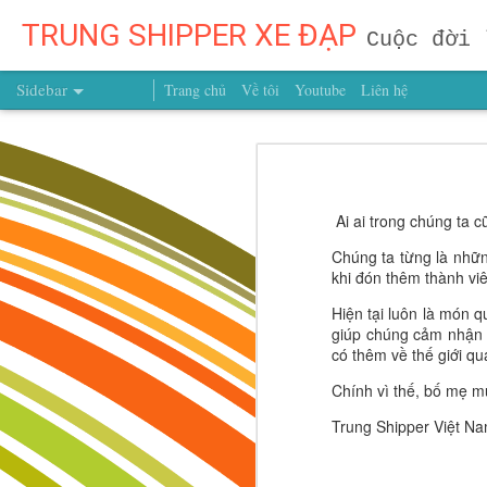
TRUNG SHIPPER XE ĐẠP
Cuộc đời 
Sidebar
Trang chủ
Về tôi
Youtube
Liên hệ
Muốn Con Trở Thành Người Dẫn Đầu? Đừng Dạy Con Chạy Theo Người Khác, Hãy Dạy Con Theo Đuổi Mục Tiêu Của Chính Mình
Muốn Con Trở Thành Ng
Hãy Dạy C
Muốn Con Thành Công, Đừng Để Con Mất Mục Tiêu Từ Quá Sớm
Có một câu nói rất đáng để mọi b
Ai ai trong chúng ta c
Muốn Con Trở Thành Người Chiến Thắng? Hãy Dạy Con Hiểu Chính Mình Từ Hôm Nay!
đối thủ của mình."
Câu nói ấy khô
Chúng ta từng là những
em. Một đứa trẻ lớn lên với tư duy
khi đón thêm thành vi
Muốn Con Thành Công, Đừng Chỉ Hỏi Con Giỏi Gì – Hãy Giúp Con Biết Mình Là Ai Từ Những Năm Tháng Đầu Đời
Giáo dục sớm không đơn thuần là dạy
giúp con xác định giá trị sống, xâ
Hiện tại luôn là món q
Vừa Đi Vừa Điều Chỉnh: Dạy Trẻ Từ Sớm Tư Duy Của Người Kiến Tạo Tương Lai
giúp chúng cảm nhận n
có thêm về thế giới qu
ĐỪNG ĐỢI CON LỚN MỚI DẠY – TƯƠNG LAI ĐƯỢC QUYẾT ĐỊNH TỪ BƯỚC ĐẦU TIÊN
Chính vì thế, bố mẹ mu
Trung Shipper Việt N
CUỘC SỐNG LÀ MỘT SÂN KHẤU HÃY LÀ NGƯỜI ĐẠO DIỄN BIÊN KỊCH VÀ DIỄN VIÊN TRONG CÂU CHUYỆN CỦA CHÍNH BẠN
ĐỪNG CHỜ CON LỚN MỚI DẠY – NHỮNG CHIẾN THẮNG VĨ ĐẠI ĐƯỢC XÂY DỰNG TỪ NHỮNG BƯỚC NHỎ ĐẦU ĐỜI