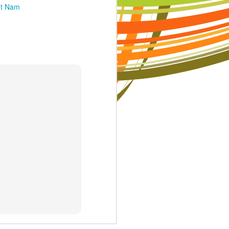
ệt Nam
à những tiêu
uôn muốn trở
ạnh tranh sẽ
ng con, mỗi
mẹ hỏi con:
 Khi cha mẹ
 sự nỗ lực.
dỗ của cuộc