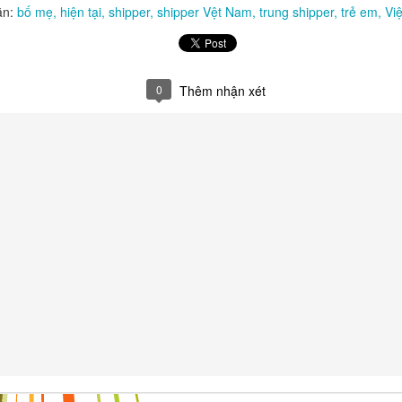
ãn:
bố mẹ
hiện tại
shipper
shipper Vệt Nam
trung shipper
trẻ em
Vi
0
Thêm nhận xét
ộ chưa từng có. Trẻ em được tiếp xúc với vô vàn thông tin, hình ảnh v
ha mẹ không đồng hành, con rất dễ lớn lên trong tâm lý hơn thua, l
vì phát triển những điểm mạnh của chính mình. Một đứa trẻ chỉ biết c
ết theo đuổi mục tiêu sẽ có sức bền để đi rất xa.
ên và quan trọng nhất. Mỗi lời động viên, mỗi cuốn sách được đọc cù
ều đang âm thầm xây dựng nền móng cho nhân cách của trẻ. Khi cha 
?" thay vì "Con được mấy điểm?", cha mẹ đang dạy con yêu việc học.
khen kết quả, cha mẹ đang gieo vào con niềm tin rằng giá trị thật nằm ở
 sớm sẽ biết tập trung vào mục tiêu thay vì bị cuốn theo những cám 