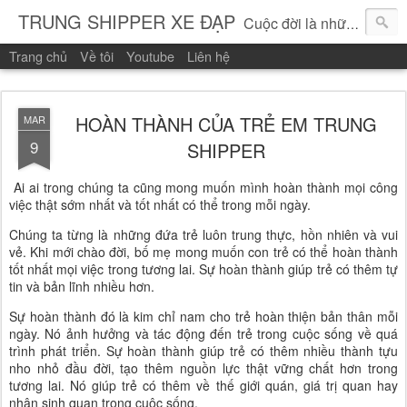
TRUNG SHIPPER XE ĐẠP
Cuộc đời là những vòng quay!
Trang chủ
Về tôi
Youtube
Liên hệ
HOÀN THÀNH CỦA TRẺ EM TRUNG
MAR
9
SHIPPER
Ai ai trong chúng ta cũng mong muốn mình hoàn thành mọi công
việc thật sớm nhất và tốt nhất có thể trong mỗi ngày.
Chúng ta từng là những đứa trẻ luôn trung thực, hồn nhiên và vui
vẻ. Khi mới chào đời, bố mẹ mong muốn con trẻ có thể hoàn thành
tốt nhất mọi việc trong tương lai. Sự hoàn thành giúp trẻ có thêm tự
tin và bản lĩnh nhiều hơn.
Sự hoàn thành đó là kim chỉ nam cho trẻ hoàn thiện bản thân mỗi
ngày. Nó ảnh hưởng và tác động đến trẻ trong cuộc sống về quá
trình phát triển. Sự hoàn thành giúp trẻ có thêm nhiều thành tựu
nho nhỏ đầu đời, tạo thêm nguồn lực thật vững chất hơn trong
tương lai. Nó giúp trẻ có thêm về thế giới quán, giá trị quan hay
nhân sinh quan trong cuộc sống.