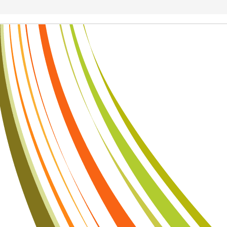
ược mấy điểm?” Hãy hỏi:
“Hôm nay con đã giúp được ai? Con học
ến con muốn trở nên tốt hơn không?”
Những câu hỏi tưởng như đơn
về thành công.
trẻ được giao tiếp, hợp tác, chơi cùng nhau và giải quyết những bất 
ng. Trẻ học cách lắng nghe, xin lỗi, tha thứ, chia sẻ và giữ lời hứa. N
a nói với trẻ rằng “hãy ngoan”. Chúng được hình thành qua
những m
mỗi năm một đứa trẻ có thêm một người bạn chất lượng, sau mười năm
nh bạn, tri thức, lòng tin và những cơ hội phát triển.
 đua xem đứa trẻ nào đứng đầu.
Đó là hành trình giúp trẻ trở th
 biết nâng người khác cùng tiến lên.
Đừng chỉ cho con một nền giáo d
hững người bạn tốt và niềm tin rằng:
thành công lớn nhất không phả
g người tốt đi thật xa.
Đăng
20 hours ago
bởi
Trung Shipper
Nhãn:
trung shipper