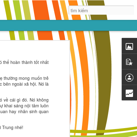
ẠN
lớn lên nhờ
 thể hoàn thành tốt nhất
 thứ, nhưng
trẻ tin vào
 mẹ thường mong muốn trẻ
c bên ngoài xã hội. Nó là
ó về cái gì đó. Nó không
Sự khai sáng nội tâm luôn
i quan hay nhân sinh quan
i Trung nhé!