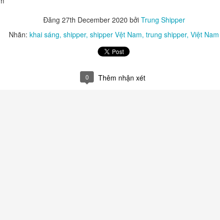
am
Đăng
27th December 2020
bởi
Trung Shipper
Nhãn:
khai sáng
shipper
shipper Vệt Nam
trung shipper
Việt Nam
0
Thêm nhận xét
giỏi nhất. Một điểm số cao, một lời khen, một chiến thắng trong cuộ
g nếu giáo dục chỉ dạy trẻ phải đứng đầu, trẻ rất dễ nghĩ rằng
thua ng
ao cho con một bài học lớn hơn: hôm nay con chưa giỏi nhất không c
hiểu rằng
bạn bè không phải đối thủ để đánh bại, mà có thể là 
ười bạn biết đọc sớm hơn có thể truyền cảm hứng. Một người bạn m
n tử tế có thể dạy trẻ biết chia sẻ. Và một người bạn có ước mơ lớn có t
 hơn cho chính mình.