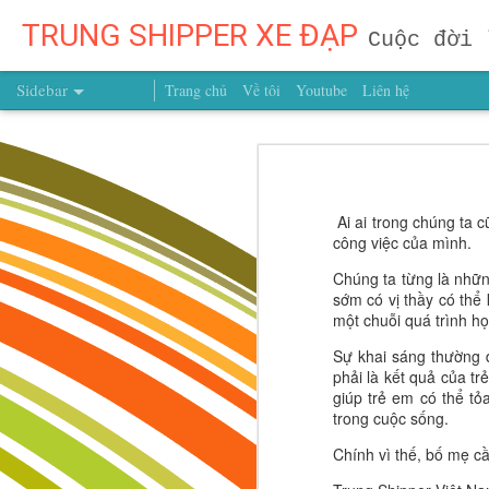
TRUNG SHIPPER XE ĐẠP
Cuộc đời 
Sidebar
Trang chủ
Về tôi
Youtube
Liên hệ
ĐỪNG CHỈ DẠY TRẺ GIỎI HƠN – HÃY GIÚP TRẺ CÓ NHỮNG NGƯỜI BẠN TỐT HƠN!
ĐỪNG CHỈ DẠY TRẺ G
Một Người Bạn Chất Lượng Mỗi Năm – Khoản Đầu Tư Có Giá Trị Hơn Cả Núi Vàng!
Có một điều rất quan trọng trong
Ai ai trong chúng ta 
Muốn Con Trở Thành Người Dẫn Đầu? Đừng Dạy Con Chạy Theo Người Khác, Hãy Dạy Con Theo Đuổi Mục Tiêu Của Chính Mình
kiến thức, mà còn lớn lên nhờ 
công việc của mình.
không thể mua được một người bạn
Chúng ta từng là nhữn
Muốn Con Thành Công, Đừng Để Con Mất Mục Tiêu Từ Quá Sớm
chính mình.
sớm có vị thầy có thể
một chuỗi quá trình họ
Muốn Con Trở Thành Người Chiến Thắng? Hãy Dạy Con Hiểu Chính Mình Từ Hôm Nay!
Sự khai sáng thường đ
phải là kết quả của t
Muốn Con Thành Công, Đừng Chỉ Hỏi Con Giỏi Gì – Hãy Giúp Con Biết Mình Là Ai Từ Những Năm Tháng Đầu Đời
giúp trẻ em có thể tỏ
trong cuộc sống.
Vừa Đi Vừa Điều Chỉnh: Dạy Trẻ Từ Sớm Tư Duy Của Người Kiến Tạo Tương Lai
Chính vì thế, bố mẹ c
ĐỪNG ĐỢI CON LỚN MỚI DẠY – TƯƠNG LAI ĐƯỢC QUYẾT ĐỊNH TỪ BƯỚC ĐẦU TIÊN