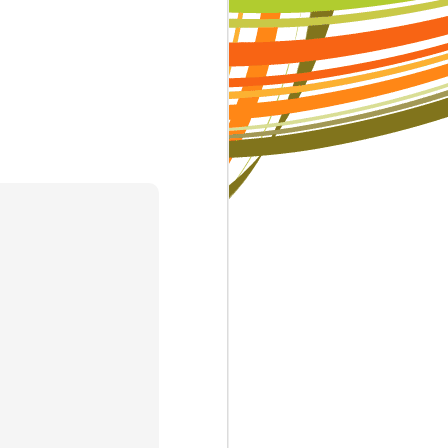
c thi có thể
ười khác là
ó nghĩa ngày
những người
ạnh dạn hơn
hể khiến trẻ