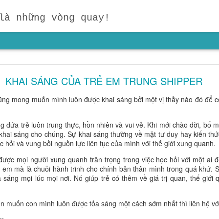
là những vòng quay!
IỎI HƠN – HÃY GIÚP TRẺ CÓ NHỮNG NGƯỜI B
TỐT HƠN!
KHAI SÁNG CỦA TRẺ EM TRUNG SHIPPER
 giáo dục sớm mà chúng ta thường bỏ quên:
một đứa trẻ không chỉ 
cũng mong muốn mình luôn được khai sáng bởi một vị thầy nào đó để có
những con người ở bên cạnh mình.
Vàng bạc có thể mua rất nhiều
 chân thành, một người thầy tận tâm hay một người đồng hành giúp 
g đứa trẻ luôn trung thực, hồn nhiên và vui vẻ. Khi mới chào đời, bố
 khai sáng cho chúng. Sự khai sáng thường về mặt tư duy hay kiến thứ
c hỏi và vung bồi nguồn lực liên tục của mình với thế giới xung quanh.
ược mọi người xung quanh trân trọng trong việc học hỏi với một ai đ
rẻ em mà là chuỗi hành trinh cho chính bản thân mình trong quá khứ. 
a sáng mọi lúc mọi nơi. Nó giúp trẻ có thêm về giá trị quan, thế giớ
ần muốn con mình luôn được tỏa sáng một cách sớm nhất thì liên hệ vớ