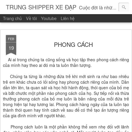
TRUNG SHIPPER XE ĐẠP
Cuộc đời là những vòng quay!
Trang chủ
Về tôi
Youtube
Liên hệ
FEB
PHONG CÁCH
19
Ai ai trong chúng ta cũng sống và học tập theo phong cách riêng
của mình hay theo ai đó mà ta luôn thần tượng.
Chúng ta từng là những đứa trẻ khi mới sinh ra như bao nhiêu
trẻ em khác chưa có lối sống hay phong cách riêng của mình. Dần
dần lớn lên, ta quan sát và học hỏi hành động, thói quen của bố mẹ
và bắt chước một phần nào phong cách của họ. Sự tiếp nối và thừa
thưởng phong cách của bố mẹ luôn là bản năng của mỗi đứa trẻ
trong hiện tại hay tương lai. Phong cách hàng ngày của ta luôn tạo
thành thói quen hay tính cách về sau để có thể tạo ấn tượng riêng
của gia đình mình với người khác.
Phong cách luôn là một phần không thể xem nhẹ đối với lãnh