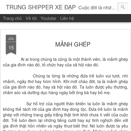
TRUNG SHIPPER XE ĐẠP
Cuộc đời là những vòng quay!
Trang chủ
Về tôi
Youtube
Liên hệ
JUL
MẢNH GHÉP
15
Ai ai trong chúng ta cũng là một thành viên, là mảnh ghép
của gia đình nào đó, tổ chức hay của xã hội nào đó.
Chúng ta từng là những đứa trẻ luôn vui tươi, nhí
nhảnh, ngây thơ hay hóm hỉnh. Khi mới chào đời, ta là mảnh ghép
của gia đình nào đó, hay xã hội nào đó. Ta luôn được yêu thương,
chăm sóc và dưỡng dục hàng ngày bởi ông bà hay bố mẹ.
Sự hỗ trợ của người thân khiến ta luôn là mảnh ghép
không thể tách rời của gia đình hay dòng tộc. Đứa trẻ luôn là mảnh
ghép với những trang giấy trắng thật tinh khôi chưa tì viết của cuộc
đời. Trẻ luôn đem lại những tiếng cười hay sự tinh nghịch đến với
gia đình thật hồn nhiên và ngây thuơ biết thơ. Nó luôn được ta yêu