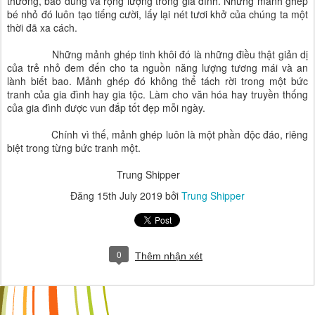
thương, bao dung và rộng lượng trong gia đình. Những mảnh ghép
bé nhỏ đó luôn tạo tiếng cười, lấy lại nét tươi khở của chúng ta một
thời đã xa cách.
Những mảnh ghép tinh khôi đó là những điều thật giản dị
của trẻ nhỏ đem đến cho ta nguồn năng lượng tương mái và an
lành biết bao. Mảnh ghép đó không thể tách rời trong một bức
tranh của gia đình hay gia tộc. Làm cho văn hóa hay truyền thống
của gia đình được vun đắp tốt đẹp mỗi ngày.
Chính vì thế, mảnh ghép luôn là một phần độc đáo, riêng
biệt trong từng bức tranh một.
Trung Shipper
Đăng
15th July 2019
bởi
Trung Shipper
0
Thêm nhận xét