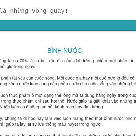
là những vòng quay!
ười Dẫn Đầu? Đừng Dạy Con Chạy Theo Người Kh
on Theo Đuổi Mục Tiêu Của Chính Mình
BÌNH NƯỚC
70% là nước. Trên địa cầu, đại dương chiếm một phần lớn so 
ậc cha mẹ suy ngẫm:
"Hãy nhắm vào mục tiêu của mình, chứ đừn
ỗi giờ trong ngày.
ng chỉ dành cho người trưởng thành, mà còn là kim chỉ nam cho giáo 
 biết mình muốn gì sẽ luôn mạnh mẽ hơn một đứa trẻ chỉ biết so sánh
t yếu của cuộc sống. Mỗi quốc gia hay mỗi quê hương đều có sô
 con biết đọc, biết viết hay biết tính toán trước tuổi. Điều quan trọ
òng kênh nước luôn cung cấp phần nước cho cuộc sống vào những thế 
y dựng mục tiêu và nuôi dưỡng khát vọng ngay từ những năm đầu đời.
 phẩm ở một dạng thể lỏng mà ta dùng hằng ngày trong cuộc s
n trọng thực phẩm chỉ sau hơi thở. Nước giúp ta giải khát vào những 
 Nước luôn có ở sông, ao hồ, kênh rạch hay đại dương.
 đi học hay làm việc luôn mang theo một bình nước nho nh
ì, giúp ta lấy lại sự lưu thông máu huyết trong người.
đó luôn công cụ thật tuyệt vời cho những người giao hàng hay