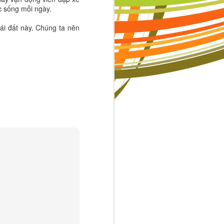
ộc sống mỗi ngày.
 đất này. Chúng ta nên
à những tiêu
uôn muốn trở
ạnh tranh sẽ
ng con, mỗi
mẹ hỏi con:
 Khi cha mẹ
 sự nỗ lực.
dỗ của cuộc