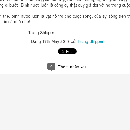
ng oi bước. Bình nước luôn là công cụ thật quý giá đối với họ trong cu
nước luôn là vật hỗ trợ cho cuộc sống, của sự sống trên trái
t ơn cả nhà nhé!
 Shipper
Đăng
17th May 2019
bởi
Trung Shipper
0
Thêm nhận xét
ộ chưa từng có. Trẻ em được tiếp xúc với vô vàn thông tin, hình ảnh v
ha mẹ không đồng hành, con rất dễ lớn lên trong tâm lý hơn thua, l
vì phát triển những điểm mạnh của chính mình. Một đứa trẻ chỉ biết c
ết theo đuổi mục tiêu sẽ có sức bền để đi rất xa.
ên và quan trọng nhất. Mỗi lời động viên, mỗi cuốn sách được đọc cù
ều đang âm thầm xây dựng nền móng cho nhân cách của trẻ. Khi cha 
?" thay vì "Con được mấy điểm?", cha mẹ đang dạy con yêu việc học.
khen kết quả, cha mẹ đang gieo vào con niềm tin rằng giá trị thật nằm ở
 sớm sẽ biết tập trung vào mục tiêu thay vì bị cuốn theo những cám 