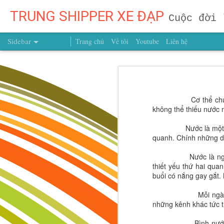
TRUNG SHIPPER XE ĐẠP
Cuộc đời 
Sidebar
Trang chủ
Về tôi
Youtube
Liên hệ
Muốn Con Trở Thành Người Dẫn Đầu? Đừng Dạy Con Chạy Theo Người Khác, Hãy Dạy Con Theo Đuổi Mục Tiêu Của Chính Mình
Muốn Con Trở Thành Ng
Hãy Dạy C
Muốn Con Thành Công, Đừng Để Con Mất Mục Tiêu Từ Quá Sớm
Cơ thể chúng ta có 
Có một câu nói rất đáng để mọi b
Muốn Con Trở Thành Người Chiến Thắng? Hãy Dạy Con Hiểu Chính Mình Từ Hôm Nay!
không thể thiếu nước m
đối thủ của mình."
Câu nói ấy khô
em. Một đứa trẻ lớn lên với tư duy
Nước là một phần tấ
Muốn Con Thành Công, Đừng Chỉ Hỏi Con Giỏi Gì – Hãy Giúp Con Biết Mình Là Ai Từ Những Năm Tháng Đầu Đời
Giáo dục sớm không đơn thuần là dạy
quanh. Chính những d
giúp con xác định giá trị sống, xâ
Vừa Đi Vừa Điều Chỉnh: Dạy Trẻ Từ Sớm Tư Duy Của Người Kiến Tạo Tương Lai
Nước là nguồn thực
thiết yếu thứ hai qua
ĐỪNG ĐỢI CON LỚN MỚI DẠY – TƯƠNG LAI ĐƯỢC QUYẾT ĐỊNH TỪ BƯỚC ĐẦU TIÊN
buổi có nắng gay gắt.
Mỗi ngày, chúng ta
CUỘC SỐNG LÀ MỘT SÂN KHẤU HÃY LÀ NGƯỜI ĐẠO DIỄN BIÊN KỊCH VÀ DIỄN VIÊN TRONG CÂU CHUYỆN CỦA CHÍNH BẠN
những kênh khác tức th
ĐỪNG CHỜ CON LỚN MỚI DẠY – NHỮNG CHIẾN THẮNG VĨ ĐẠI ĐƯỢC XÂY DỰNG TỪ NHỮNG BƯỚC NHỎ ĐẦU ĐỜI
Bình nước nho nhỏ 