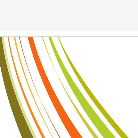
 không đến từ việc đánh bại bạn bè, mà đến từ việc mỗi ngày đều vư
a những con người tạo nên giá trị lớn cho gia đình, cộng đồng và đất 
học mới dạy con định hướng tương lai. Đừng chờ đến khi con thất bạ
 nay bằng những điều rất nhỏ: đọc sách cùng con, lắng nghe con, k
ệm cuộc sống và dạy con biết yêu thương, biết chịu trách nhiệm với 
ành, điều khiến con tự hào không phải là đã vượt qua bao nhiêu ngư
 cha mẹ từng gieo trồng từ thuở ấu thơ. Giáo dục sớm không tạo ra n
. Giáo dục sớm tạo nên những con người có bản lĩnh, có mục tiêu và có
ới là thành công bền vững mà mọi gia đình đều mong muốn.
Đăng
17 hours ago
bởi
Trung Shipper
Nhãn:
trung shipper
0
Thêm nhận xét