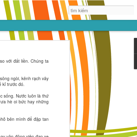
ác,
với đất liền. Chúng ta
g nhắm vào
dục sớm trẻ
 với bạn bè.
ng ngòi, kênh rạch vây
ng hơn cả là
kỉ trước đó.
ống. Nước luôn là thứ
trưa hè oi bức hay những
ỏ bên mình để đập tan
 vận động viên đạp xe